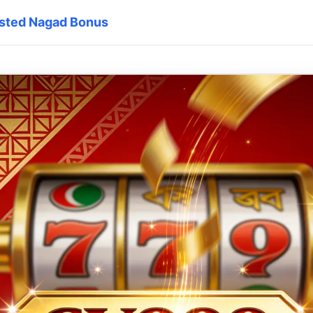
Trusted Nagad Bonus