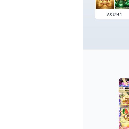
ACE444