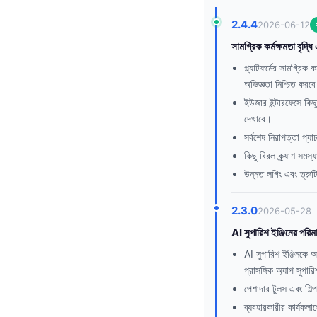
2.4.4
2026-06-12
সামগ্রিক কর্মক্ষমতা বৃদ্ধি
প্ল্যাটফর্মের সামগ্রিক
অভিজ্ঞতা নিশ্চিত করব
ইউজার ইন্টারফেসে কিছু
দেখাবে।
সর্বশেষ নিরাপত্তা প্যাচ
কিছু বিরল ক্র্যাশ সমস
উন্নত লগিং এবং ত্রুটি
2.3.0
2026-05-28
AI সুপারিশ ইঞ্জিনের পরিমা
AI সুপারিশ ইঞ্জিনকে 
প্রাসঙ্গিক অ্যাপ সুপা
পেশাদার টুলস এবং শিল্
ব্যবহারকারীর কার্যকলা