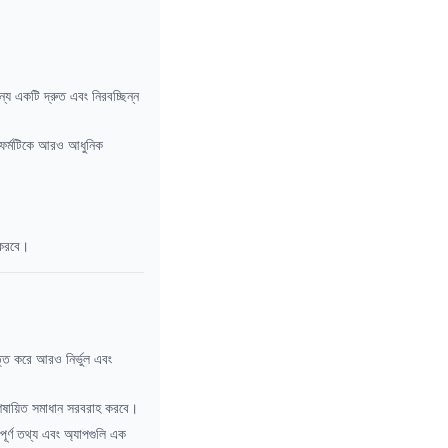
জন্য একটি দ্রুত এবং নিরবচ্ছিন্ন
যাটফর্মটিকে আরও আধুনিক
য করবে।
্তি করে আরও নির্ভুল এবং
বিশেষায়িত সমাধান সরবরাহ করবে।
পূর্ণ তথ্য এবং অ্যাপগুলি এক