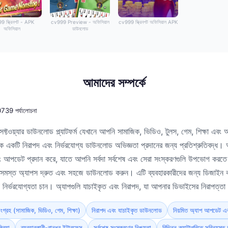
 স্ক্রিনশট - APK
cv999 Preview - অফিসিয়াল
cv999 স্ক্রিনশট অফিসিয়াল APK
অফিসিয়াল
ডাউনলোড
আমাদের সম্পর্কে
739 পর্যালোচনা
ফ্টওয়্যার ডাউনলোড প্ল্যাটফর্ম যেখানে আপনি সামাজিক, ভিডিও, টুলস, গেম, শিক্ষা এ
একটি নিরাপদ এবং নির্ভরযোগ্য ডাউনলোড অভিজ্ঞতা প্রদানের জন্য প্রতিশ্রুতিবদ্ধ। আমা
এবং আপডেট প্রদান করে, যাতে আপনি সর্বদা সর্বশেষ এবং সেরা সংস্করণগুলি উপভোগ 
় সমস্ত অ্যাপস দ্রুত এবং সহজে ডাউনলোড করুন। এটি ব্যবহারকারীদের জন্য ডিজাইন কর
বং নির্ভরযোগ্যতা চান। অ্যাপগুলি যাচাইকৃত এবং নিরাপদ, যা আপনার ডিভাইসের নিরাপত্তা
ংগ্রহ (সামাজিক, ভিডিও, গেম, শিক্ষা)
নিরাপদ এবং যাচাইকৃত ডাউনলোড
নিয়মিত অ্যাপ আপডেট এ
িয়া
ব্যবহারকারী-বান্ধব ইন্টারফেস
সর্বশেষ সংস্করণের নিশ্চয়তা
বিভিন্ন ক্যাটাগরিতে সুবিন্যস্ত