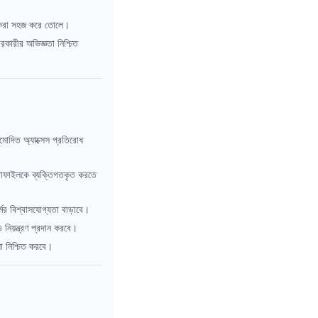
চনা করা সহজ করে তোলে।
ারকারীর অভিজ্ঞতা নিশ্চিত
মোদিত অ্যাক্সেস প্রতিরোধ
্রোফাইলকে ব্যক্তিগতকৃত করতে
মের বিশ্বাসযোগ্যতা বাড়াবে।
িয়ন্ত্রণ প্রদান করবে।
য়া নিশ্চিত করবে।