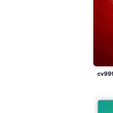
cv999 -