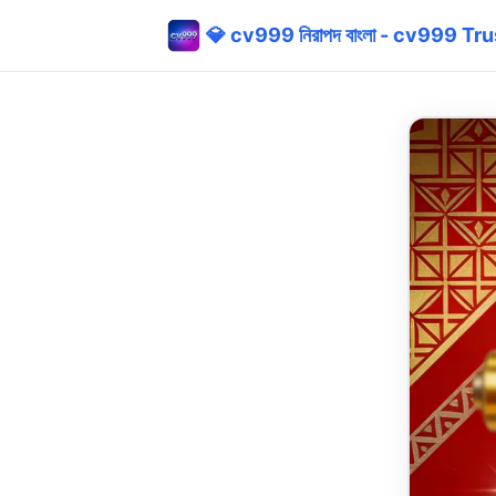
💎 cv999 নিরাপদ বাংলা - cv999 