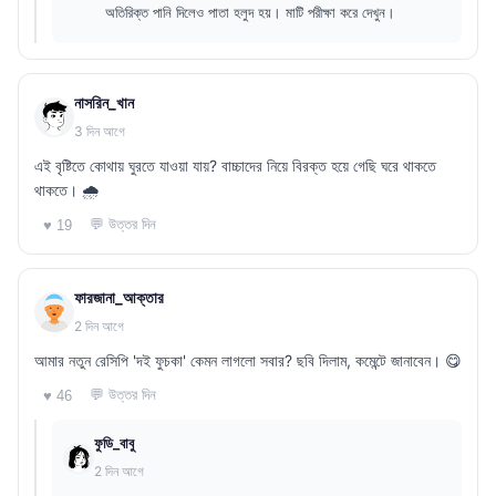
অতিরিক্ত পানি দিলেও পাতা হলুদ হয়। মাটি পরীক্ষা করে দেখুন।
নাসরিন_খান
3 দিন আগে
এই বৃষ্টিতে কোথায় ঘুরতে যাওয়া যায়? বাচ্চাদের নিয়ে বিরক্ত হয়ে গেছি ঘরে থাকতে
থাকতে। 🌧️
💬 উত্তর দিন
♥ 19
ফারজানা_আক্তার
2 দিন আগে
আমার নতুন রেসিপি 'দই ফুচকা' কেমন লাগলো সবার? ছবি দিলাম, কমেন্টে জানাবেন। 😋
💬 উত্তর দিন
♥ 46
ফুডি_বাবু
2 দিন আগে