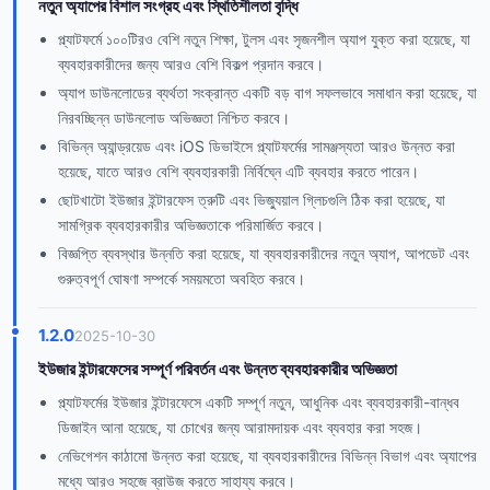
নতুন অ্যাপের বিশাল সংগ্রহ এবং স্থিতিশীলতা বৃদ্ধি
প্ল্যাটফর্মে ১০০টিরও বেশি নতুন শিক্ষা, টুলস এবং সৃজনশীল অ্যাপ যুক্ত করা হয়েছে, যা
ব্যবহারকারীদের জন্য আরও বেশি বিকল্প প্রদান করবে।
অ্যাপ ডাউনলোডের ব্যর্থতা সংক্রান্ত একটি বড় বাগ সফলভাবে সমাধান করা হয়েছে, যা
নিরবচ্ছিন্ন ডাউনলোড অভিজ্ঞতা নিশ্চিত করবে।
বিভিন্ন অ্যান্ড্রয়েড এবং iOS ডিভাইসে প্ল্যাটফর্মের সামঞ্জস্যতা আরও উন্নত করা
হয়েছে, যাতে আরও বেশি ব্যবহারকারী নির্বিঘ্নে এটি ব্যবহার করতে পারেন।
ছোটখাটো ইউজার ইন্টারফেস ত্রুটি এবং ভিজ্যুয়াল গ্লিচগুলি ঠিক করা হয়েছে, যা
সামগ্রিক ব্যবহারকারীর অভিজ্ঞতাকে পরিমার্জিত করবে।
বিজ্ঞপ্তি ব্যবস্থার উন্নতি করা হয়েছে, যা ব্যবহারকারীদের নতুন অ্যাপ, আপডেট এবং
গুরুত্বপূর্ণ ঘোষণা সম্পর্কে সময়মতো অবহিত করবে।
1.2.0
2025-10-30
ইউজার ইন্টারফেসের সম্পূর্ণ পরিবর্তন এবং উন্নত ব্যবহারকারীর অভিজ্ঞতা
প্ল্যাটফর্মের ইউজার ইন্টারফেসে একটি সম্পূর্ণ নতুন, আধুনিক এবং ব্যবহারকারী-বান্ধব
ডিজাইন আনা হয়েছে, যা চোখের জন্য আরামদায়ক এবং ব্যবহার করা সহজ।
নেভিগেশন কাঠামো উন্নত করা হয়েছে, যা ব্যবহারকারীদের বিভিন্ন বিভাগ এবং অ্যাপের
মধ্যে আরও সহজে ব্রাউজ করতে সাহায্য করবে।