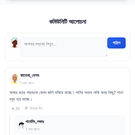
কমিউনিটি আলোচনা
পাঠান
ফাতেমা_বেগম
1 মাস আগে
আমার ঘরের গাছগুলো কেমন জানি শুকিয়ে যাচ্ছে। পানির অভাব নাকি অন্য কিছু? পাতা
হলুদ হয়ে যাচ্ছে।
💬 উত্তর দিন
♥ 34
গার্ডেনিং_লভার
1 মাস আগে