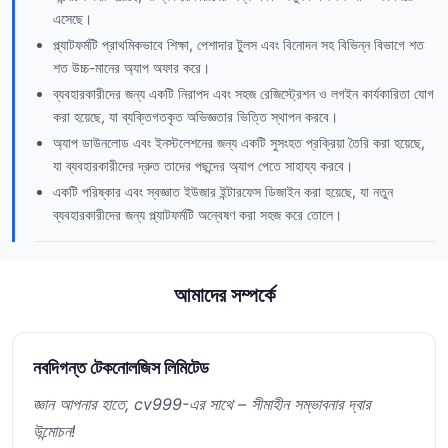
এসেছে।
প্ল্যাটফর্মটি প্রাথমিকভাবে শিক্ষা, পেশাদার টুলস এবং বিনোদন সহ বিভিন্ন বিভাগে শত
শত উচ্চ-মানের অ্যাপ অফার করে।
ব্যবহারকারীদের জন্য একটি নিরাপদ এবং সহজ রেজিস্ট্রেশন ও লগইন কার্যকারিতা যোগ
করা হয়েছে, যা ব্যক্তিগতকৃত অভিজ্ঞতার ভিত্তি স্থাপন করবে।
অ্যাপ ডাউনলোড এবং ইনস্টলেশনের জন্য একটি সুসংহত প্রক্রিয়া তৈরি করা হয়েছে,
যা ব্যবহারকারীদের দ্রুত তাদের পছন্দের অ্যাপ পেতে সাহায্য করবে।
একটি পরিষ্কার এবং স্বজ্ঞাত ইউজার ইন্টারফেস ডিজাইন করা হয়েছে, যা নতুন
ব্যবহারকারীদের জন্য প্ল্যাটফর্মটি অন্বেষণ করা সহজ করে তোলে।
আমাদের সম্পর্কে
নবদিগন্ত টেকনোলজিস লিমিটেড
জ্ঞান আপনার হাতে, cv999-এর সাথে – সীমাহীন সম্ভাবনার দ্বার
উন্মোচন!