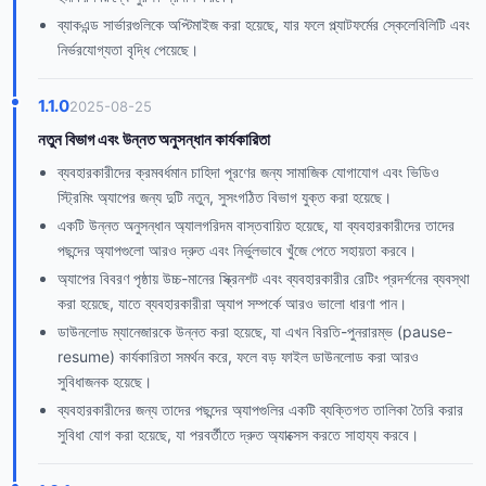
ব্যাকএন্ড সার্ভারগুলিকে অপ্টিমাইজ করা হয়েছে, যার ফলে প্ল্যাটফর্মের স্কেলেবিলিটি এবং
নির্ভরযোগ্যতা বৃদ্ধি পেয়েছে।
1.1.0
2025-08-25
নতুন বিভাগ এবং উন্নত অনুসন্ধান কার্যকারিতা
ব্যবহারকারীদের ক্রমবর্ধমান চাহিদা পূরণের জন্য সামাজিক যোগাযোগ এবং ভিডিও
স্ট্রিমিং অ্যাপের জন্য দুটি নতুন, সুসংগঠিত বিভাগ যুক্ত করা হয়েছে।
একটি উন্নত অনুসন্ধান অ্যালগরিদম বাস্তবায়িত হয়েছে, যা ব্যবহারকারীদের তাদের
পছন্দের অ্যাপগুলো আরও দ্রুত এবং নির্ভুলভাবে খুঁজে পেতে সহায়তা করবে।
অ্যাপের বিবরণ পৃষ্ঠায় উচ্চ-মানের স্ক্রিনশট এবং ব্যবহারকারীর রেটিং প্রদর্শনের ব্যবস্থা
করা হয়েছে, যাতে ব্যবহারকারীরা অ্যাপ সম্পর্কে আরও ভালো ধারণা পান।
ডাউনলোড ম্যানেজারকে উন্নত করা হয়েছে, যা এখন বিরতি-পুনরারম্ভ (pause-
resume) কার্যকারিতা সমর্থন করে, ফলে বড় ফাইল ডাউনলোড করা আরও
সুবিধাজনক হয়েছে।
ব্যবহারকারীদের জন্য তাদের পছন্দের অ্যাপগুলির একটি ব্যক্তিগত তালিকা তৈরি করার
সুবিধা যোগ করা হয়েছে, যা পরবর্তীতে দ্রুত অ্যাক্সেস করতে সাহায্য করবে।