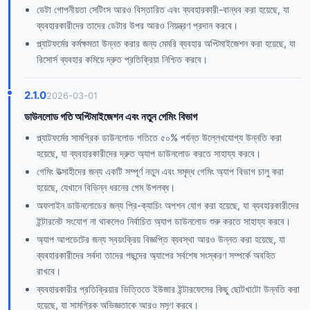
ডেটা গোপনীয়তা সেটিংস আরও বিস্তারিত এবং ব্যবহারকারী-বান্ধব করা হয়েছে, যা
ব্যবহারকারীদের তাদের ডেটার উপর আরও নিয়ন্ত্রণ প্রদান করবে।
প্ল্যাটফর্মের কর্মক্ষমতা উন্নত করার জন্য মেমরি ব্যবহার অপ্টিমাইজেশন করা হয়েছে, যা
রিসোর্স ব্যবহার কমিয়ে দ্রুত প্রতিক্রিয়া নিশ্চিত করবে।
2.1.0
2026-03-01
ডাউনলোড গতি অপ্টিমাইজেশন এবং নতুন গেমিং বিভাগ
প্ল্যাটফর্মের সামগ্রিক ডাউনলোড গতিতে ৫০% পর্যন্ত উল্লেখযোগ্য উন্নতি করা
হয়েছে, যা ব্যবহারকারীদের দ্রুত অ্যাপ ডাউনলোড করতে সাহায্য করবে।
গেমিং উত্সাহীদের জন্য একটি সম্পূর্ণ নতুন এবং সমৃদ্ধ গেমিং অ্যাপ বিভাগ চালু করা
হয়েছে, যেখানে বিভিন্ন ধরনের গেম উপলব্ধ।
অফলাইন ডাউনলোডের জন্য প্রি-ক্যাচিং অপশন যোগ করা হয়েছে, যা ব্যবহারকারীদের
ইন্টারনেট সংযোগ না থাকলেও নির্বাচিত অ্যাপ ডাউনলোড শুরু করতে সাহায্য করবে।
অ্যাপ আপডেটের জন্য স্বয়ংক্রিয় বিজ্ঞপ্তি ব্যবস্থা আরও উন্নত করা হয়েছে, যা
ব্যবহারকারীদের সর্বদা তাদের পছন্দের অ্যাপের সর্বশেষ সংস্করণ সম্পর্কে অবহিত
রাখবে।
ব্যবহারকারীর প্রতিক্রিয়ার ভিত্তিতে ইউজার ইন্টারফেসের কিছু ছোটখাটো উন্নতি করা
হয়েছে, যা সামগ্রিক অভিজ্ঞতাকে আরও মসৃণ করবে।