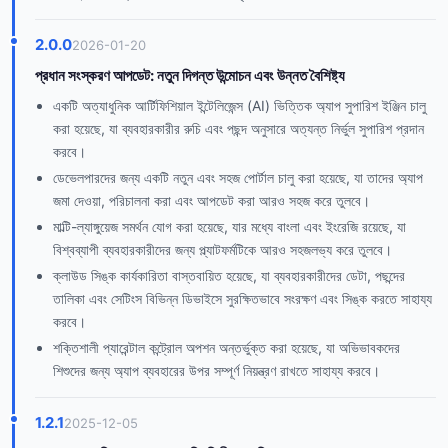
2.0.0
2026-01-20
প্রধান সংস্করণ আপডেট: নতুন দিগন্ত উন্মোচন এবং উন্নত বৈশিষ্ট্য
একটি অত্যাধুনিক আর্টিফিশিয়াল ইন্টেলিজেন্স (AI) ভিত্তিক অ্যাপ সুপারিশ ইঞ্জিন চালু
করা হয়েছে, যা ব্যবহারকারীর রুচি এবং পছন্দ অনুসারে অত্যন্ত নির্ভুল সুপারিশ প্রদান
করবে।
ডেভেলপারদের জন্য একটি নতুন এবং সহজ পোর্টাল চালু করা হয়েছে, যা তাদের অ্যাপ
জমা দেওয়া, পরিচালনা করা এবং আপডেট করা আরও সহজ করে তুলবে।
মাল্টি-ল্যাঙ্গুয়েজ সমর্থন যোগ করা হয়েছে, যার মধ্যে বাংলা এবং ইংরেজি রয়েছে, যা
বিশ্বব্যাপী ব্যবহারকারীদের জন্য প্ল্যাটফর্মটিকে আরও সহজলভ্য করে তুলবে।
ক্লাউড সিঙ্ক কার্যকারিতা বাস্তবায়িত হয়েছে, যা ব্যবহারকারীদের ডেটা, পছন্দের
তালিকা এবং সেটিংস বিভিন্ন ডিভাইসে সুরক্ষিতভাবে সংরক্ষণ এবং সিঙ্ক করতে সাহায্য
করবে।
শক্তিশালী প্যারেন্টাল কন্ট্রোল অপশন অন্তর্ভুক্ত করা হয়েছে, যা অভিভাবকদের
শিশুদের জন্য অ্যাপ ব্যবহারের উপর সম্পূর্ণ নিয়ন্ত্রণ রাখতে সাহায্য করবে।
1.2.1
2025-12-05