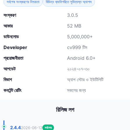
সর্বশেষ সংস্করণের নিশ্চয়তা
বিভিন্ন ক্যাটাগরিতে সুবিন্যস্ত অ্যাপস
সংস্করণ
3.0.5
আকার
52 MB
ডাউনলোড
5,000,000+
Developer
cv999 টিম
প্রয়োজনীয়তা
Android 6.0+
আপডেট
২০২৪-০৭-৩০
বিভাগ
অ্যাপ স্টোর ও ইউটিলিটি
কনটেন্ট রেটিং
সকলের জন্য
রিলিজ লগ
2.4.4
2026-06-12
সর্বশেষ