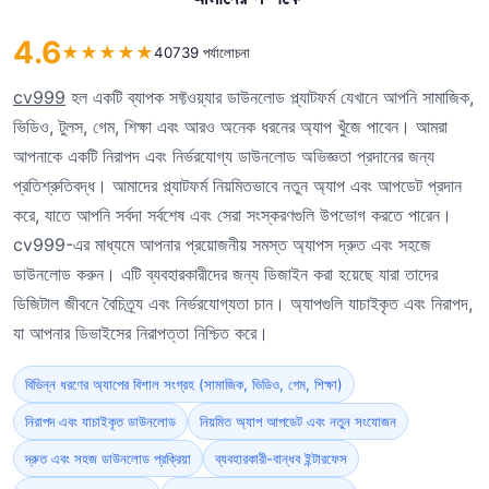
4.6
★
★
★
★
★
40739 পর্যালোচনা
cv999
হল একটি ব্যাপক সফ্টওয়্যার ডাউনলোড প্ল্যাটফর্ম যেখানে আপনি সামাজিক,
ভিডিও, টুলস, গেম, শিক্ষা এবং আরও অনেক ধরনের অ্যাপ খুঁজে পাবেন। আমরা
আপনাকে একটি নিরাপদ এবং নির্ভরযোগ্য ডাউনলোড অভিজ্ঞতা প্রদানের জন্য
প্রতিশ্রুতিবদ্ধ। আমাদের প্ল্যাটফর্ম নিয়মিতভাবে নতুন অ্যাপ এবং আপডেট প্রদান
করে, যাতে আপনি সর্বদা সর্বশেষ এবং সেরা সংস্করণগুলি উপভোগ করতে পারেন।
cv999-এর মাধ্যমে আপনার প্রয়োজনীয় সমস্ত অ্যাপস দ্রুত এবং সহজে
ডাউনলোড করুন। এটি ব্যবহারকারীদের জন্য ডিজাইন করা হয়েছে যারা তাদের
ডিজিটাল জীবনে বৈচিত্র্য এবং নির্ভরযোগ্যতা চান। অ্যাপগুলি যাচাইকৃত এবং নিরাপদ,
যা আপনার ডিভাইসের নিরাপত্তা নিশ্চিত করে।
বিভিন্ন ধরণের অ্যাপের বিশাল সংগ্রহ (সামাজিক, ভিডিও, গেম, শিক্ষা)
নিরাপদ এবং যাচাইকৃত ডাউনলোড
নিয়মিত অ্যাপ আপডেট এবং নতুন সংযোজন
দ্রুত এবং সহজ ডাউনলোড প্রক্রিয়া
ব্যবহারকারী-বান্ধব ইন্টারফেস