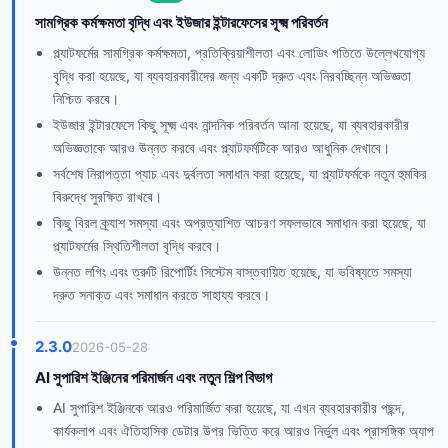
সামগ্রিক কর্মক্ষমতা বৃদ্ধি এবং ইউজার ইন্টারফেসের সূক্ষ্ম পরিবর্তন
প্ল্যাটফর্মের সামগ্রিক কর্মক্ষমতা, প্রতিক্রিয়াশীলতা এবং লোডিং গতিতে উল্লেখযোগ্য
বৃদ্ধি করা হয়েছে, যা ব্যবহারকারীদের জন্য একটি দ্রুত এবং নিরবচ্ছিন্ন অভিজ্ঞতা
নিশ্চিত করবে।
ইউজার ইন্টারফেসে কিছু সূক্ষ্ম এবং নান্দনিক পরিবর্তন আনা হয়েছে, যা ব্যবহারকারীর
অভিজ্ঞতাকে আরও উন্নত করবে এবং প্ল্যাটফর্মটিকে আরও আধুনিক দেখাবে।
সর্বশেষ নিরাপত্তা প্যাচ এবং দুর্বলতা সমাধান করা হয়েছে, যা প্ল্যাটফর্মকে নতুন হুমকির
বিরুদ্ধে সুরক্ষিত রাখবে।
কিছু বিরল ক্র্যাশ সমস্যা এবং অপ্রত্যাশিত আচরণ সফলভাবে সমাধান করা হয়েছে, যা
প্ল্যাটফর্মের স্থিতিশীলতা বৃদ্ধি করবে।
উন্নত লগিং এবং ত্রুটি রিপোর্টিং সিস্টেম বাস্তবায়িত হয়েছে, যা ভবিষ্যতে সমস্যা
দ্রুত সনাক্ত এবং সমাধান করতে সাহায্য করবে।
2.3.0
2026-05-28
AI সুপারিশ ইঞ্জিনের পরিমার্জন এবং নতুন শিল্প বিভাগ
AI সুপারিশ ইঞ্জিনকে আরও পরিমার্জিত করা হয়েছে, যা এখন ব্যবহারকারীর পছন্দ,
কার্যকলাপ এবং ঐতিহাসিক ডেটার উপর ভিত্তি করে আরও নির্ভুল এবং প্রাসঙ্গিক অ্যাপ