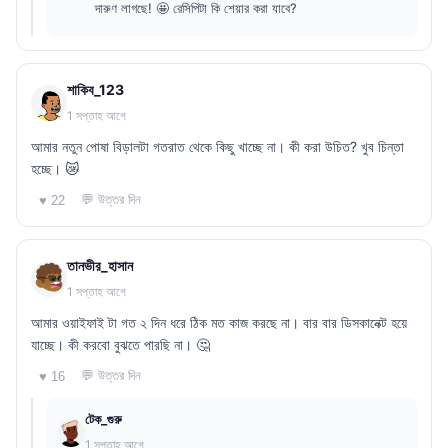
দারুণ লাগছে! 🤩 রেসিপিটা কি শেয়ার করা যাবে?
শাকিব_123
1 সপ্তাহ আগে
আমার নতুন পোষা বিড়ালটা গতরাত থেকে কিছু খাচ্ছে না। কী করা উচিত? খুব চিন্তা
হচ্ছে। 😿
💬 উত্তর দিন
♥ 22
তানভীর_হাসান
1 সপ্তাহ আগে
আমার ওয়াইফাই টা গত ২ দিন ধরে ঠিক মত কাজ করছে না। বার বার ডিসকানেক্ট হয়ে
যাচ্ছে। কী করবো বুঝতে পারছি না। 🤔
💬 উত্তর দিন
♥ 16
টেক_গুরু
1 সপ্তাহ আগে