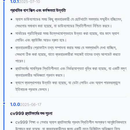
1.0.1
2025-07-10
প্রাথমিক বাগ ফিক্স এবং কর্মক্ষমতা উন্নতি
অ্যাপ ডাউনলোডের সময় কিছু ব্যবহারকারী যে ছোটখাটো সমস্যার সম্মুখীন হচ্ছিলেন,
সেগুলোর সমাধান করা হয়েছে, যা ডাউনলোডের স্থিতিশীলতা নিশ্চিত করবে।
সার্ভারের প্রতিক্রিয়া সময় উল্লেখযোগ্যভাবে উন্নত করা হয়েছে, যার ফলে অ্যাপ
লোডিং এবং ব্রাউজিং আরও দ্রুত হবে।
ব্যবহারকারীর প্রোফাইল তথ্য সম্পাদনা করার সময় যে সমস্যাগুলি দেখা যাচ্ছিল,
সেগুলো ঠিক করা হয়েছে, যাতে ব্যবহারকারীরা সহজেই তাদের তথ্য আপডেট করতে
পারেন।
প্ল্যাটফর্মের সামগ্রিক স্থিতিশীলতা এবং নির্ভরযোগ্যতা বৃদ্ধি করা হয়েছে, যা একটি মসৃণ
ব্যবহারকারীর অভিজ্ঞতা প্রদান করবে।
ক্যাশে ব্যবস্থাপনার উন্নতি করা হয়েছে, যা ডেটা লোডিং এবং অ্যাপ পারফরম্যান্সে
ইতিবাচক প্রভাব ফেলবে।
1.0.0
2025-06-17
cv999 প্ল্যাটফর্মের শুভ সূচনা
cv999 শিক্ষা ও শেখার অ্যাপ প্ল্যাটফর্মের প্রথম স্থিতিশীল সংস্করণ আনুষ্ঠানিকভাবে
উন্মোচন করা হয়েছে, যা ব্যবহারকারীদের জন্য একটি নতুন ডিজিটাল অভিজ্ঞতা নিয়ে