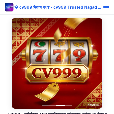
💎 cv999 নিরাপদ বাংলা - cv999 Trusted Nagad Bonus