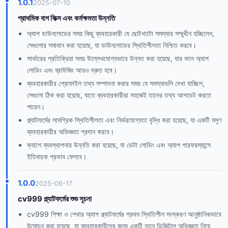
1.0.1
2025-07-10
প্রাথমিক বাগ ফিক্স এবং কর্মক্ষমতা উন্নতি
অ্যাপ ডাউনলোডের সময় কিছু ব্যবহারকারী যে ছোটখাটো সমস্যার সম্মুখীন হচ্ছিলেন,
সেগুলোর সমাধান করা হয়েছে, যা ডাউনলোডের স্থিতিশীলতা নিশ্চিত করবে।
সার্ভারের প্রতিক্রিয়া সময় উল্লেখযোগ্যভাবে উন্নত করা হয়েছে, যার ফলে অ্যাপ
লোডিং এবং ব্রাউজিং আরও দ্রুত হবে।
ব্যবহারকারীর প্রোফাইল তথ্য সম্পাদনা করার সময় যে সমস্যাগুলি দেখা যাচ্ছিল,
সেগুলো ঠিক করা হয়েছে, যাতে ব্যবহারকারীরা সহজেই তাদের তথ্য আপডেট করতে
পারেন।
প্ল্যাটফর্মের সামগ্রিক স্থিতিশীলতা এবং নির্ভরযোগ্যতা বৃদ্ধি করা হয়েছে, যা একটি মসৃণ
ব্যবহারকারীর অভিজ্ঞতা প্রদান করবে।
ক্যাশে ব্যবস্থাপনার উন্নতি করা হয়েছে, যা ডেটা লোডিং এবং অ্যাপ পারফরম্যান্সে
ইতিবাচক প্রভাব ফেলবে।
1.0.0
2025-06-17
cv999 প্ল্যাটফর্মের শুভ সূচনা
cv999 শিক্ষা ও শেখার অ্যাপ প্ল্যাটফর্মের প্রথম স্থিতিশীল সংস্করণ আনুষ্ঠানিকভাবে
উন্মোচন করা হয়েছে, যা ব্যবহারকারীদের জন্য একটি নতুন ডিজিটাল অভিজ্ঞতা নিয়ে