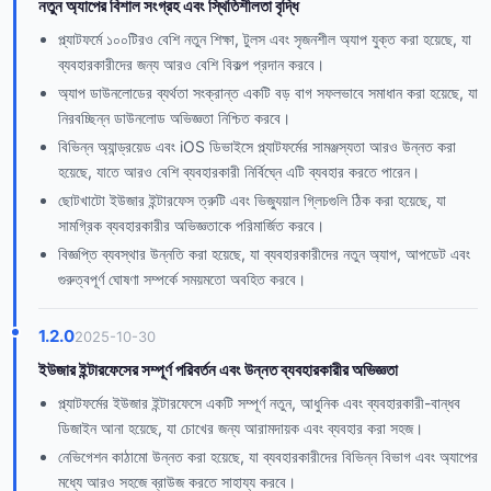
নতুন অ্যাপের বিশাল সংগ্রহ এবং স্থিতিশীলতা বৃদ্ধি
প্ল্যাটফর্মে ১০০টিরও বেশি নতুন শিক্ষা, টুলস এবং সৃজনশীল অ্যাপ যুক্ত করা হয়েছে, যা
ব্যবহারকারীদের জন্য আরও বেশি বিকল্প প্রদান করবে।
অ্যাপ ডাউনলোডের ব্যর্থতা সংক্রান্ত একটি বড় বাগ সফলভাবে সমাধান করা হয়েছে, যা
নিরবচ্ছিন্ন ডাউনলোড অভিজ্ঞতা নিশ্চিত করবে।
বিভিন্ন অ্যান্ড্রয়েড এবং iOS ডিভাইসে প্ল্যাটফর্মের সামঞ্জস্যতা আরও উন্নত করা
হয়েছে, যাতে আরও বেশি ব্যবহারকারী নির্বিঘ্নে এটি ব্যবহার করতে পারেন।
ছোটখাটো ইউজার ইন্টারফেস ত্রুটি এবং ভিজ্যুয়াল গ্লিচগুলি ঠিক করা হয়েছে, যা
সামগ্রিক ব্যবহারকারীর অভিজ্ঞতাকে পরিমার্জিত করবে।
বিজ্ঞপ্তি ব্যবস্থার উন্নতি করা হয়েছে, যা ব্যবহারকারীদের নতুন অ্যাপ, আপডেট এবং
গুরুত্বপূর্ণ ঘোষণা সম্পর্কে সময়মতো অবহিত করবে।
1.2.0
2025-10-30
ইউজার ইন্টারফেসের সম্পূর্ণ পরিবর্তন এবং উন্নত ব্যবহারকারীর অভিজ্ঞতা
প্ল্যাটফর্মের ইউজার ইন্টারফেসে একটি সম্পূর্ণ নতুন, আধুনিক এবং ব্যবহারকারী-বান্ধব
ডিজাইন আনা হয়েছে, যা চোখের জন্য আরামদায়ক এবং ব্যবহার করা সহজ।
নেভিগেশন কাঠামো উন্নত করা হয়েছে, যা ব্যবহারকারীদের বিভিন্ন বিভাগ এবং অ্যাপের
মধ্যে আরও সহজে ব্রাউজ করতে সাহায্য করবে।