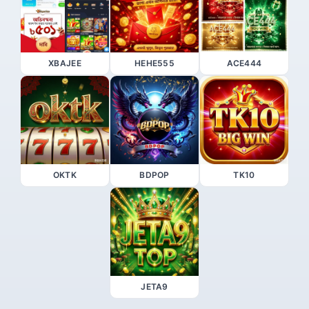
XBAJEE
HEHE555
ACE444
OKTK
BDPOP
TK10
JETA9