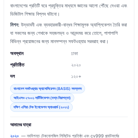
বাংলাদেশের প্রতিটি ঘরে প্রযুক্তির মাধ্যমে জ্ঞানের আলো পৌঁছে দেওয়া এবং
ডিজিটাল শিক্ষায় বিপ্লব ঘটানো।
মিশন:
উদ্ভাবনী এবং ব্যবহারকারী-বান্ধব শিক্ষামূলক অ্যাপ্লিকেশন তৈরি করা
যা সকলের জন্য শেখাকে সহজলভ্য ও আনন্দময় করে তোলে, পাশাপাশি
বিভিন্ন প্রয়োজনের জন্য মানসম্পন্ন সফটওয়্যার সরবরাহ করা।
অবস্থান
ঢাকা
প্রতিষ্ঠিত
২০২০
দল
১২০+
বাংলাদেশ সফটওয়্যার অ্যাসোসিয়েশন (BASIS) সদস্যপদ
আইএসও ২৭০০১ সার্টিফিকেশন (তথ্য নিরাপত্তা)
দক্ষিণ এশিয়া টেক ইনোভেশন অ্যাওয়ার্ড (২০২২)
আমাদের যাত্রা
২০২০
— নবদিগন্ত টেকনোলজিস লিমিটেড প্রতিষ্ঠা এবং cv999 প্ল্যাটফর্মের