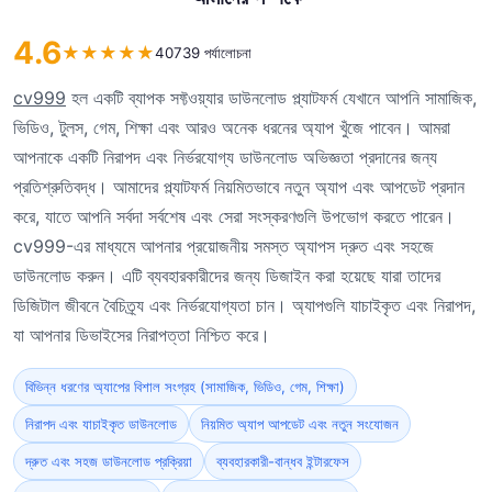
4.6
★
★
★
★
★
40739 পর্যালোচনা
cv999
হল একটি ব্যাপক সফ্টওয়্যার ডাউনলোড প্ল্যাটফর্ম যেখানে আপনি সামাজিক,
ভিডিও, টুলস, গেম, শিক্ষা এবং আরও অনেক ধরনের অ্যাপ খুঁজে পাবেন। আমরা
আপনাকে একটি নিরাপদ এবং নির্ভরযোগ্য ডাউনলোড অভিজ্ঞতা প্রদানের জন্য
প্রতিশ্রুতিবদ্ধ। আমাদের প্ল্যাটফর্ম নিয়মিতভাবে নতুন অ্যাপ এবং আপডেট প্রদান
করে, যাতে আপনি সর্বদা সর্বশেষ এবং সেরা সংস্করণগুলি উপভোগ করতে পারেন।
cv999-এর মাধ্যমে আপনার প্রয়োজনীয় সমস্ত অ্যাপস দ্রুত এবং সহজে
ডাউনলোড করুন। এটি ব্যবহারকারীদের জন্য ডিজাইন করা হয়েছে যারা তাদের
ডিজিটাল জীবনে বৈচিত্র্য এবং নির্ভরযোগ্যতা চান। অ্যাপগুলি যাচাইকৃত এবং নিরাপদ,
যা আপনার ডিভাইসের নিরাপত্তা নিশ্চিত করে।
বিভিন্ন ধরণের অ্যাপের বিশাল সংগ্রহ (সামাজিক, ভিডিও, গেম, শিক্ষা)
নিরাপদ এবং যাচাইকৃত ডাউনলোড
নিয়মিত অ্যাপ আপডেট এবং নতুন সংযোজন
দ্রুত এবং সহজ ডাউনলোড প্রক্রিয়া
ব্যবহারকারী-বান্ধব ইন্টারফেস