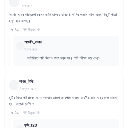
1 মাস আগে
আমার ঘরের গাছগুলো কেমন জানি শুকিয়ে যাচ্ছে। পানির অভাব নাকি অন্য কিছু? পাতা
হলুদ হয়ে যাচ্ছে।
💬 উত্তর দিন
♥ 34
গার্ডেনিং_লভার
1 মাস আগে
অতিরিক্ত পানি দিলেও পাতা হলুদ হয়। মাটি পরীক্ষা করে দেখুন।
সাগর_বিডি
2 সপ্তাহ আগে
ছুটির দিনে পরিবারের সাথে কোথায় ভালো জায়গায় খাওয়া যায়? ঢাকার মধ্যে হলে ভালো
হয়। বাজেট বেশি না।
💬 উত্তর দিন
♥ 24
ফুডি_123