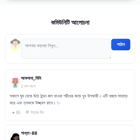
কমিউনিটি আলোচনা
পাঠান
আফসানা_মিমি
2 মাস আগে
সকালে ঘুম থেকে উঠে ঠান্ডা জল খাওয়া শরীরের জন্য খুব উপকারী। এটি হজমে সাহায্য
করে এবং ত্বককে উজ্জ্বল রাখে। ✨
💬 উত্তর দিন
♥ 95
শান্তা-88