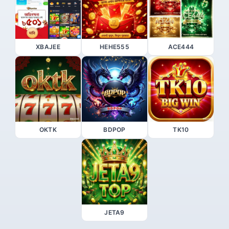
XBAJEE
HEHE555
ACE444
OKTK
BDPOP
TK10
JETA9