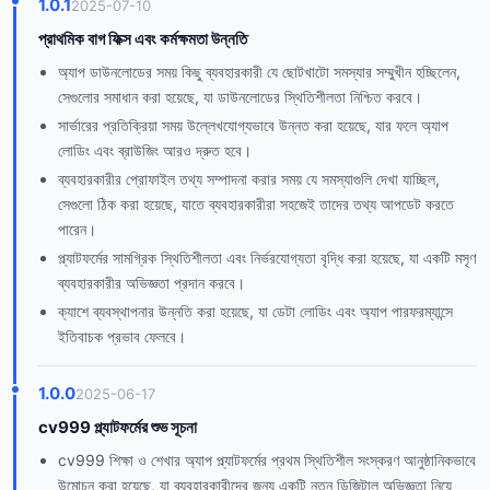
1.0.1
2025-07-10
প্রাথমিক বাগ ফিক্স এবং কর্মক্ষমতা উন্নতি
অ্যাপ ডাউনলোডের সময় কিছু ব্যবহারকারী যে ছোটখাটো সমস্যার সম্মুখীন হচ্ছিলেন,
সেগুলোর সমাধান করা হয়েছে, যা ডাউনলোডের স্থিতিশীলতা নিশ্চিত করবে।
সার্ভারের প্রতিক্রিয়া সময় উল্লেখযোগ্যভাবে উন্নত করা হয়েছে, যার ফলে অ্যাপ
লোডিং এবং ব্রাউজিং আরও দ্রুত হবে।
ব্যবহারকারীর প্রোফাইল তথ্য সম্পাদনা করার সময় যে সমস্যাগুলি দেখা যাচ্ছিল,
সেগুলো ঠিক করা হয়েছে, যাতে ব্যবহারকারীরা সহজেই তাদের তথ্য আপডেট করতে
পারেন।
প্ল্যাটফর্মের সামগ্রিক স্থিতিশীলতা এবং নির্ভরযোগ্যতা বৃদ্ধি করা হয়েছে, যা একটি মসৃণ
ব্যবহারকারীর অভিজ্ঞতা প্রদান করবে।
ক্যাশে ব্যবস্থাপনার উন্নতি করা হয়েছে, যা ডেটা লোডিং এবং অ্যাপ পারফরম্যান্সে
ইতিবাচক প্রভাব ফেলবে।
1.0.0
2025-06-17
cv999 প্ল্যাটফর্মের শুভ সূচনা
cv999 শিক্ষা ও শেখার অ্যাপ প্ল্যাটফর্মের প্রথম স্থিতিশীল সংস্করণ আনুষ্ঠানিকভাবে
উন্মোচন করা হয়েছে, যা ব্যবহারকারীদের জন্য একটি নতুন ডিজিটাল অভিজ্ঞতা নিয়ে