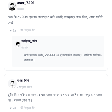
user_7291
গতকাল
কেউ কি cv999 ব্যবহার করেছেন? আমি ভাবছি সাবস্ক্রাইব করব কিনা, কেমন সার্ভিস
দেয়?
💬 উত্তর দিন
♥ 12
প্রান্তিক_পথিক
গতকাল
আমি ব্যবহার করছি, cv999 এর ইন্টারফেসটা ভালোই। কাস্টমার সার্ভিসও
খারাপ না।
সাগর_বিডি
2 সপ্তাহ আগে
ছুটির দিনে পরিবারের সাথে কোথায় ভালো জায়গায় খাওয়া যায়? ঢাকার মধ্যে হলে ভালো
হয়। বাজেট বেশি না।
💬 উত্তর দিন
♥ 24