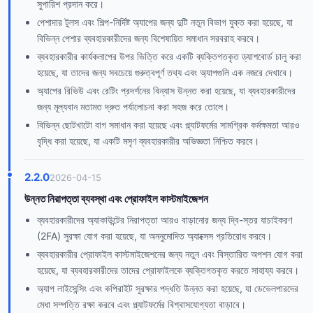
সুপারিশ প্রদান করে।
পেশাদার টুলস এবং শিল্প-নির্দিষ্ট অ্যাপের জন্য দুটি নতুন বিভাগ যুক্ত করা হয়েছে, যা
বিভিন্ন পেশার ব্যবহারকারীদের জন্য বিশেষায়িত সমাধান সরবরাহ করবে।
ব্যবহারকারীর কার্যকলাপের উপর ভিত্তি করে একটি ব্যক্তিগতকৃত ড্যাশবোর্ড চালু করা
হয়েছে, যা তাদের জন্য সবচেয়ে গুরুত্বপূর্ণ তথ্য এবং অ্যাপগুলি এক নজরে দেখাবে।
অ্যাপের রিভিউ এবং রেটিং প্রদর্শনের বিন্যাস উন্নত করা হয়েছে, যা ব্যবহারকারীদের
জন্য মূল্যবান মতামত দ্রুত পর্যালোচনা করা সহজ করে তোলে।
বিভিন্ন ছোটখাটো বাগ সমাধান করা হয়েছে এবং প্ল্যাটফর্মের সামগ্রিক কর্মক্ষমতা আরও
বৃদ্ধি করা হয়েছে, যা একটি মসৃণ ব্যবহারকারীর অভিজ্ঞতা নিশ্চিত করবে।
2.2.0
2026-04-15
উন্নত নিরাপত্তা ব্যবস্থা এবং প্রোফাইল কাস্টমাইজেশন
ব্যবহারকারীদের অ্যাকাউন্টের নিরাপত্তা আরও বাড়ানোর জন্য দ্বি-স্তর যাচাইকরণ
(2FA) সুরক্ষা যোগ করা হয়েছে, যা অননুমোদিত অ্যাক্সেস প্রতিরোধ করবে।
ব্যবহারকারীর প্রোফাইল কাস্টমাইজেশনের জন্য নতুন এবং বিস্তারিত অপশন যোগ করা
হয়েছে, যা ব্যবহারকারীদের তাদের প্রোফাইলকে ব্যক্তিগতকৃত করতে সাহায্য করবে।
অ্যাপ লাইসেন্সিং এবং কপিরাইট সুরক্ষার পদ্ধতি উন্নত করা হয়েছে, যা ডেভেলপারদের
মেধা সম্পত্তি রক্ষা করবে এবং প্ল্যাটফর্মের বিশ্বাসযোগ্যতা বাড়াবে।