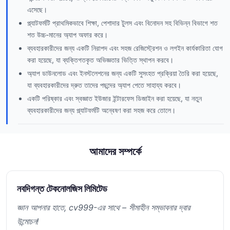
এসেছে।
প্ল্যাটফর্মটি প্রাথমিকভাবে শিক্ষা, পেশাদার টুলস এবং বিনোদন সহ বিভিন্ন বিভাগে শত
শত উচ্চ-মানের অ্যাপ অফার করে।
ব্যবহারকারীদের জন্য একটি নিরাপদ এবং সহজ রেজিস্ট্রেশন ও লগইন কার্যকারিতা যোগ
করা হয়েছে, যা ব্যক্তিগতকৃত অভিজ্ঞতার ভিত্তি স্থাপন করবে।
অ্যাপ ডাউনলোড এবং ইনস্টলেশনের জন্য একটি সুসংহত প্রক্রিয়া তৈরি করা হয়েছে,
যা ব্যবহারকারীদের দ্রুত তাদের পছন্দের অ্যাপ পেতে সাহায্য করবে।
একটি পরিষ্কার এবং স্বজ্ঞাত ইউজার ইন্টারফেস ডিজাইন করা হয়েছে, যা নতুন
ব্যবহারকারীদের জন্য প্ল্যাটফর্মটি অন্বেষণ করা সহজ করে তোলে।
আমাদের সম্পর্কে
নবদিগন্ত টেকনোলজিস লিমিটেড
জ্ঞান আপনার হাতে, cv999-এর সাথে – সীমাহীন সম্ভাবনার দ্বার
উন্মোচন!