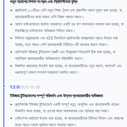
নতুন অ্যাপের বিশাল সংগ্রহ এবং স্থিতিশীলতা বৃদ্ধি
প্ল্যাটফর্মে ১০০টিরও বেশি নতুন শিক্ষা, টুলস এবং সৃজনশীল অ্যাপ যুক্ত করা হয়েছে, যা
ব্যবহারকারীদের জন্য আরও বেশি বিকল্প প্রদান করবে।
অ্যাপ ডাউনলোডের ব্যর্থতা সংক্রান্ত একটি বড় বাগ সফলভাবে সমাধান করা হয়েছে, যা
নিরবচ্ছিন্ন ডাউনলোড অভিজ্ঞতা নিশ্চিত করবে।
বিভিন্ন অ্যান্ড্রয়েড এবং iOS ডিভাইসে প্ল্যাটফর্মের সামঞ্জস্যতা আরও উন্নত করা
হয়েছে, যাতে আরও বেশি ব্যবহারকারী নির্বিঘ্নে এটি ব্যবহার করতে পারেন।
ছোটখাটো ইউজার ইন্টারফেস ত্রুটি এবং ভিজ্যুয়াল গ্লিচগুলি ঠিক করা হয়েছে, যা
সামগ্রিক ব্যবহারকারীর অভিজ্ঞতাকে পরিমার্জিত করবে।
বিজ্ঞপ্তি ব্যবস্থার উন্নতি করা হয়েছে, যা ব্যবহারকারীদের নতুন অ্যাপ, আপডেট এবং
গুরুত্বপূর্ণ ঘোষণা সম্পর্কে সময়মতো অবহিত করবে।
1.2.0
2025-10-30
ইউজার ইন্টারফেসের সম্পূর্ণ পরিবর্তন এবং উন্নত ব্যবহারকারীর অভিজ্ঞতা
প্ল্যাটফর্মের ইউজার ইন্টারফেসে একটি সম্পূর্ণ নতুন, আধুনিক এবং ব্যবহারকারী-বান্ধব
ডিজাইন আনা হয়েছে, যা চোখের জন্য আরামদায়ক এবং ব্যবহার করা সহজ।
নেভিগেশন কাঠামো উন্নত করা হয়েছে, যা ব্যবহারকারীদের বিভিন্ন বিভাগ এবং অ্যাপের
মধ্যে আরও সহজে ব্রাউজ করতে সাহায্য করবে।