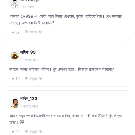
1 মাস আগে
গতকাল cv999-এ একটা নতুন ফিচার দেখলাম, কুইজ প্রতিযোগিতা। বেশ মজাদার
লাগছে। আপনারা ট্রাই করেছেন?
💬 উত্তর দিন
♥ 37
নাসিফ_99
3 সপ্তাহ আগে
কালকে আমার ফাইনাল পরীক্ষা। খুব টেনশন হচ্ছে। কিভাবে মনোযোগ বাড়াবো?
💬 উত্তর দিন
♥ 19
শাকিব_123
1 সপ্তাহ আগে
আমার নতুন পোষা বিড়ালটা গতরাত থেকে কিছু খাচ্ছে না। কী করা উচিত? খুব চিন্তা
হচ্ছে। 😿
💬 উত্তর দিন
♥ 22