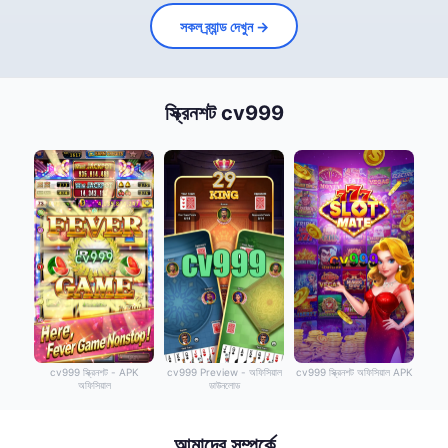
সকল ব্র্যান্ড দেখুন →
স্ক্রিনশট cv999
cv999 স্ক্রিনশট - APK
cv999 Preview - অফিসিয়াল
cv999 স্ক্রিনশট অফিসিয়াল APK
অফিসিয়াল
ডাউনলোড
আমাদের সম্পর্কে