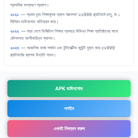
প্রাথমিক সংস্করণ প্রকাশ।
২০২১
— প্রথম বৃহৎ শিক্ষামূলক অ্যাপ 'জ্ঞানপথ' cv999 প্ল্যাটফর্মে চালু, যা ১
মিলিয়ন ডাউনলোড অতিক্রম করে।
২০২২
— সারা দেশে ডিজিটাল শিক্ষার প্রসারে বিভিন্ন শিক্ষা প্রতিষ্ঠানের সাথে
কৌশলগত অংশীদারিত্ব স্থাপন।
২০২৩
— আঞ্চলিক ভাষা সমর্থন এবং ইন্টারেক্টিভ কন্টেন্ট যুক্ত করে cv999
প্ল্যাটফর্মের ব্যাপক উন্নতি সাধন।
APK ডাউনলোড
লগইন
এখনই নিবন্ধন করুন