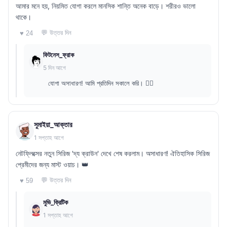
আমার মনে হয়, নিয়মিত যোগা করলে মানসিক শান্তি অনেক বাড়ে। শরীরও ভালো
থাকে।
💬 উত্তর দিন
♥ 24
ফিটনেস_ফ্রাক
5 দিন আগে
যোগা অসাধারণ! আমি প্রতিদিন সকালে করি। 🧘‍♀️
সুমাইয়া_আক্তার
1 সপ্তাহ আগে
নেটফ্লিক্সের নতুন সিরিজ 'দ্য ক্রাউন' দেখে শেষ করলাম। অসাধারণ! ঐতিহাসিক সিরিজ
প্রেমীদের জন্য মাস্ট ওয়াচ। 👑
💬 উত্তর দিন
♥ 59
মুভি_ক্রিটিক
1 সপ্তাহ আগে