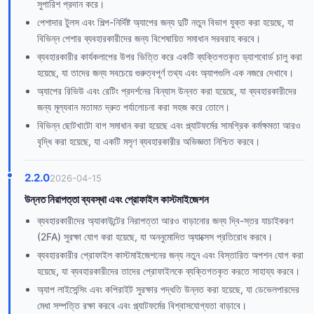
সুপারিশ প্রদান করে।
পেশাদার টুলস এবং শিল্প-নির্দিষ্ট অ্যাপের জন্য দুটি নতুন বিভাগ যুক্ত করা হয়েছে, যা
বিভিন্ন পেশার ব্যবহারকারীদের জন্য বিশেষায়িত সমাধান সরবরাহ করবে।
ব্যবহারকারীর কার্যকলাপের উপর ভিত্তি করে একটি ব্যক্তিগতকৃত ড্যাশবোর্ড চালু করা
হয়েছে, যা তাদের জন্য সবচেয়ে গুরুত্বপূর্ণ তথ্য এবং অ্যাপগুলি এক নজরে দেখাবে।
অ্যাপের রিভিউ এবং রেটিং প্রদর্শনের বিন্যাস উন্নত করা হয়েছে, যা ব্যবহারকারীদের
জন্য মূল্যবান মতামত দ্রুত পর্যালোচনা করা সহজ করে তোলে।
বিভিন্ন ছোটখাটো বাগ সমাধান করা হয়েছে এবং প্ল্যাটফর্মের সামগ্রিক কর্মক্ষমতা আরও
বৃদ্ধি করা হয়েছে, যা একটি মসৃণ ব্যবহারকারীর অভিজ্ঞতা নিশ্চিত করবে।
2.2.0
2026-04-15
উন্নত নিরাপত্তা ব্যবস্থা এবং প্রোফাইল কাস্টমাইজেশন
ব্যবহারকারীদের অ্যাকাউন্টের নিরাপত্তা আরও বাড়ানোর জন্য দ্বি-স্তর যাচাইকরণ
(2FA) সুরক্ষা যোগ করা হয়েছে, যা অননুমোদিত অ্যাক্সেস প্রতিরোধ করবে।
ব্যবহারকারীর প্রোফাইল কাস্টমাইজেশনের জন্য নতুন এবং বিস্তারিত অপশন যোগ করা
হয়েছে, যা ব্যবহারকারীদের তাদের প্রোফাইলকে ব্যক্তিগতকৃত করতে সাহায্য করবে।
অ্যাপ লাইসেন্সিং এবং কপিরাইট সুরক্ষার পদ্ধতি উন্নত করা হয়েছে, যা ডেভেলপারদের
মেধা সম্পত্তি রক্ষা করবে এবং প্ল্যাটফর্মের বিশ্বাসযোগ্যতা বাড়াবে।