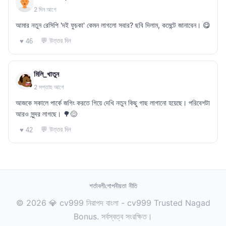
2 দিন আগে
আমার নতুন রেসিপি 'দই ফুচকা' কেমন লাগলো সবার? ছবি দিলাম, কমেন্টে জানাবেন। 😋
💬 উত্তর দিন
♥ 46
মিলি_খাতুন
2 সপ্তাহ আগে
আজকে সকালে পার্কে জগিং করতে গিয়ে দেখি নতুন কিছু গাছ লাগানো হয়েছে। পরিবেশটা
আরও সুন্দর লাগছে। 🌳😊
💬 উত্তর দিন
♥ 42
শর্তাবলী
গোপনীয়তা নীতি
© 2026 💎 cv999 নিরাপদ বাংলা - cv999 Trusted Nagad
Bonus. সর্বস্বত্ব সংরক্ষিত।