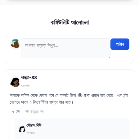
কমিউনিটি আলোচনা
পাঠান
শান্তা-88
গতকাল
আজকে অফিস থেকে ফেরার পথে যে যানজট ছিল! 😭 মাথা খারাপ হয়ে গেছে। এক ঘন্টা
লেগেছে মাত্র ২ কিলোমিটার রাস্তা পার হতে।
💬 উত্তর দিন
♥ 25
সৌরভ_বিডি
গতকাল