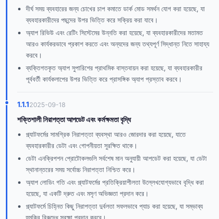
দীর্ঘ সময় ব্যবহারের জন্য চোখের চাপ কমাতে ডার্ক মোড সমর্থন যোগ করা হয়েছে, যা
ব্যবহারকারীদের পছন্দের উপর ভিত্তি করে সক্রিয় করা যাবে।
অ্যাপ রিভিউ এবং রেটিং সিস্টেমের উন্নতি করা হয়েছে, যা ব্যবহারকারীদের মতামত
আরও কার্যকরভাবে প্রকাশ করতে এবং অন্যদের জন্য তথ্যপূর্ণ সিদ্ধান্ত নিতে সাহায্য
করবে।
ব্যক্তিগতকৃত অ্যাপ সুপারিশের প্রাথমিক বাস্তবায়ন করা হয়েছে, যা ব্যবহারকারীর
পূর্ববর্তী কার্যকলাপের উপর ভিত্তি করে প্রাসঙ্গিক অ্যাপ প্রস্তাব করবে।
1.1.1
2025-09-18
শক্তিশালী নিরাপত্তা আপডেট এবং কর্মক্ষমতা বৃদ্ধি
প্ল্যাটফর্মের সামগ্রিক নিরাপত্তা ব্যবস্থা আরও জোরদার করা হয়েছে, যাতে
ব্যবহারকারীর ডেটা এবং গোপনীয়তা সুরক্ষিত থাকে।
ডেটা এনক্রিপশন প্রোটোকলগুলি সর্বশেষ মান অনুযায়ী আপডেট করা হয়েছে, যা ডেটা
স্থানান্তরের সময় সর্বোচ্চ নিরাপত্তা নিশ্চিত করে।
অ্যাপ লোডিং গতি এবং প্ল্যাটফর্মের প্রতিক্রিয়াশীলতা উল্লেখযোগ্যভাবে বৃদ্ধি করা
হয়েছে, যা একটি দ্রুত এবং মসৃণ অভিজ্ঞতা প্রদান করে।
প্ল্যাটফর্মে চিহ্নিত কিছু নিরাপত্তা দুর্বলতা সফলভাবে প্যাচ করা হয়েছে, যা সম্ভাব্য
হুমকির বিরুদ্ধে সুরক্ষা প্রদান করবে।