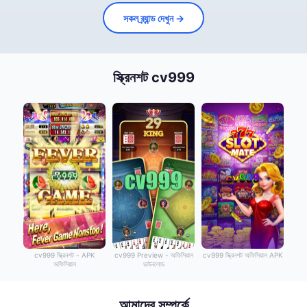
সকল ব্র্যান্ড দেখুন →
স্ক্রিনশট cv999
cv999 স্ক্রিনশট - APK
cv999 Preview - অফিসিয়াল
cv999 স্ক্রিনশট অফিসিয়াল APK
অফিসিয়াল
ডাউনলোড
আমাদের সম্পর্কে