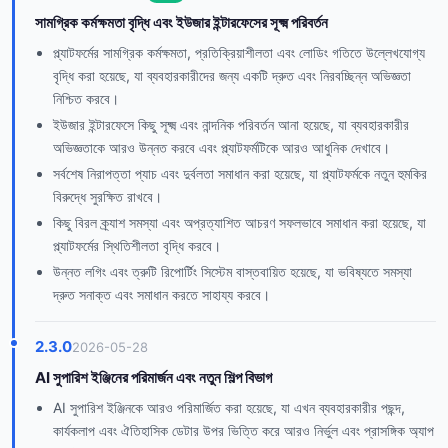
সামগ্রিক কর্মক্ষমতা বৃদ্ধি এবং ইউজার ইন্টারফেসের সূক্ষ্ম পরিবর্তন
প্ল্যাটফর্মের সামগ্রিক কর্মক্ষমতা, প্রতিক্রিয়াশীলতা এবং লোডিং গতিতে উল্লেখযোগ্য
বৃদ্ধি করা হয়েছে, যা ব্যবহারকারীদের জন্য একটি দ্রুত এবং নিরবচ্ছিন্ন অভিজ্ঞতা
নিশ্চিত করবে।
ইউজার ইন্টারফেসে কিছু সূক্ষ্ম এবং নান্দনিক পরিবর্তন আনা হয়েছে, যা ব্যবহারকারীর
অভিজ্ঞতাকে আরও উন্নত করবে এবং প্ল্যাটফর্মটিকে আরও আধুনিক দেখাবে।
সর্বশেষ নিরাপত্তা প্যাচ এবং দুর্বলতা সমাধান করা হয়েছে, যা প্ল্যাটফর্মকে নতুন হুমকির
বিরুদ্ধে সুরক্ষিত রাখবে।
কিছু বিরল ক্র্যাশ সমস্যা এবং অপ্রত্যাশিত আচরণ সফলভাবে সমাধান করা হয়েছে, যা
প্ল্যাটফর্মের স্থিতিশীলতা বৃদ্ধি করবে।
উন্নত লগিং এবং ত্রুটি রিপোর্টিং সিস্টেম বাস্তবায়িত হয়েছে, যা ভবিষ্যতে সমস্যা
দ্রুত সনাক্ত এবং সমাধান করতে সাহায্য করবে।
2.3.0
2026-05-28
AI সুপারিশ ইঞ্জিনের পরিমার্জন এবং নতুন শিল্প বিভাগ
AI সুপারিশ ইঞ্জিনকে আরও পরিমার্জিত করা হয়েছে, যা এখন ব্যবহারকারীর পছন্দ,
কার্যকলাপ এবং ঐতিহাসিক ডেটার উপর ভিত্তি করে আরও নির্ভুল এবং প্রাসঙ্গিক অ্যাপ