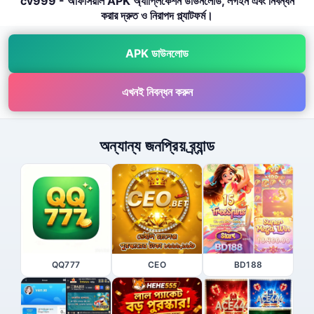
cv999 - অফিসিয়াল APK অ্যাপ্লিকেশন ডাউনলোড, লগইন এবং নিবন্ধন
করার দ্রুত ও নিরাপদ প্ল্যাটফর্ম।
APK ডাউনলোড
এখনই নিবন্ধন করুন
অন্যান্য জনপ্রিয় ব্র্যান্ড
QQ777
CEO
BD188