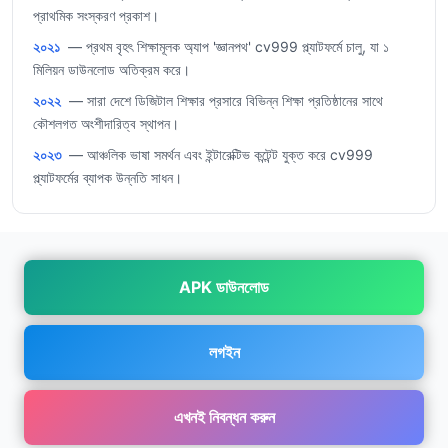
প্রাথমিক সংস্করণ প্রকাশ।
২০২১
— প্রথম বৃহৎ শিক্ষামূলক অ্যাপ 'জ্ঞানপথ' cv999 প্ল্যাটফর্মে চালু, যা ১
মিলিয়ন ডাউনলোড অতিক্রম করে।
২০২২
— সারা দেশে ডিজিটাল শিক্ষার প্রসারে বিভিন্ন শিক্ষা প্রতিষ্ঠানের সাথে
কৌশলগত অংশীদারিত্ব স্থাপন।
২০২৩
— আঞ্চলিক ভাষা সমর্থন এবং ইন্টারেক্টিভ কন্টেন্ট যুক্ত করে cv999
প্ল্যাটফর্মের ব্যাপক উন্নতি সাধন।
APK ডাউনলোড
লগইন
এখনই নিবন্ধন করুন