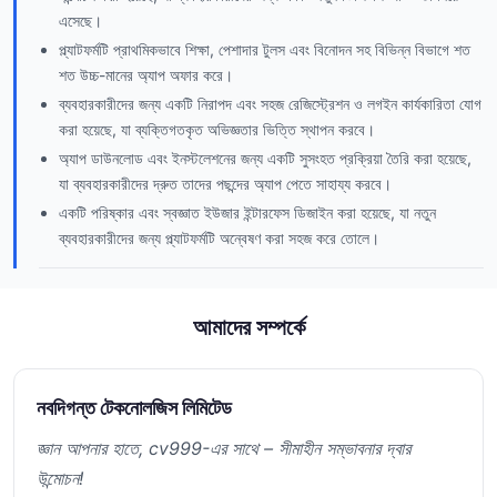
এসেছে।
প্ল্যাটফর্মটি প্রাথমিকভাবে শিক্ষা, পেশাদার টুলস এবং বিনোদন সহ বিভিন্ন বিভাগে শত
শত উচ্চ-মানের অ্যাপ অফার করে।
ব্যবহারকারীদের জন্য একটি নিরাপদ এবং সহজ রেজিস্ট্রেশন ও লগইন কার্যকারিতা যোগ
করা হয়েছে, যা ব্যক্তিগতকৃত অভিজ্ঞতার ভিত্তি স্থাপন করবে।
অ্যাপ ডাউনলোড এবং ইনস্টলেশনের জন্য একটি সুসংহত প্রক্রিয়া তৈরি করা হয়েছে,
যা ব্যবহারকারীদের দ্রুত তাদের পছন্দের অ্যাপ পেতে সাহায্য করবে।
একটি পরিষ্কার এবং স্বজ্ঞাত ইউজার ইন্টারফেস ডিজাইন করা হয়েছে, যা নতুন
ব্যবহারকারীদের জন্য প্ল্যাটফর্মটি অন্বেষণ করা সহজ করে তোলে।
আমাদের সম্পর্কে
নবদিগন্ত টেকনোলজিস লিমিটেড
জ্ঞান আপনার হাতে, cv999-এর সাথে – সীমাহীন সম্ভাবনার দ্বার
উন্মোচন!