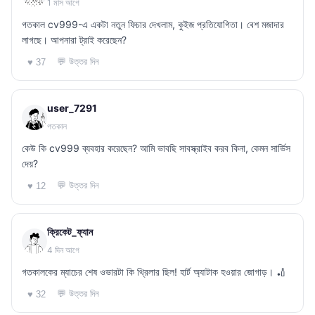
1 মাস আগে
গতকাল cv999-এ একটা নতুন ফিচার দেখলাম, কুইজ প্রতিযোগিতা। বেশ মজাদার
লাগছে। আপনারা ট্রাই করেছেন?
💬 উত্তর দিন
♥ 37
user_7291
গতকাল
কেউ কি cv999 ব্যবহার করেছেন? আমি ভাবছি সাবস্ক্রাইব করব কিনা, কেমন সার্ভিস
দেয়?
💬 উত্তর দিন
♥ 12
ক্রিকেট_ফ্যান
4 দিন আগে
গতকালকের ম্যাচের শেষ ওভারটা কি থ্রিলার ছিল! হার্ট অ্যাটাক হওয়ার জোগাড়। 🏏
💬 উত্তর দিন
♥ 32