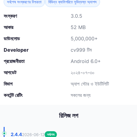
সর্বশেষ সংস্করণের নিশ্চয়তা
বিভিন্ন ক্যাটাগরিতে সুবিন্যস্ত অ্যাপস
সংস্করণ
3.0.5
আকার
52 MB
ডাউনলোড
5,000,000+
Developer
cv999 টিম
প্রয়োজনীয়তা
Android 6.0+
আপডেট
২০২৪-০৭-৩০
বিভাগ
অ্যাপ স্টোর ও ইউটিলিটি
কনটেন্ট রেটিং
সকলের জন্য
রিলিজ লগ
2.4.4
2026-06-12
সর্বশেষ