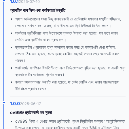
1.0.1
2025-07-10
প্রাথমিক বাগ ফিক্স এবং কর্মক্ষমতা উন্নতি
অ্যাপ ডাউনলোডের সময় কিছু ব্যবহারকারী যে ছোটখাটো সমস্যার সম্মুখীন হচ্ছিলেন,
সেগুলোর সমাধান করা হয়েছে, যা ডাউনলোডের স্থিতিশীলতা নিশ্চিত করবে।
সার্ভারের প্রতিক্রিয়া সময় উল্লেখযোগ্যভাবে উন্নত করা হয়েছে, যার ফলে অ্যাপ
লোডিং এবং ব্রাউজিং আরও দ্রুত হবে।
ব্যবহারকারীর প্রোফাইল তথ্য সম্পাদনা করার সময় যে সমস্যাগুলি দেখা যাচ্ছিল,
সেগুলো ঠিক করা হয়েছে, যাতে ব্যবহারকারীরা সহজেই তাদের তথ্য আপডেট করতে
পারেন।
প্ল্যাটফর্মের সামগ্রিক স্থিতিশীলতা এবং নির্ভরযোগ্যতা বৃদ্ধি করা হয়েছে, যা একটি মসৃণ
ব্যবহারকারীর অভিজ্ঞতা প্রদান করবে।
ক্যাশে ব্যবস্থাপনার উন্নতি করা হয়েছে, যা ডেটা লোডিং এবং অ্যাপ পারফরম্যান্সে
ইতিবাচক প্রভাব ফেলবে।
1.0.0
2025-06-17
cv999 প্ল্যাটফর্মের শুভ সূচনা
cv999 শিক্ষা ও শেখার অ্যাপ প্ল্যাটফর্মের প্রথম স্থিতিশীল সংস্করণ আনুষ্ঠানিকভাবে
উন্মোচন করা হয়েছে, যা ব্যবহারকারীদের জন্য একটি নতুন ডিজিটাল অভিজ্ঞতা নিয়ে