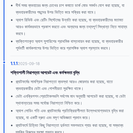
দীর্ঘ সময় ব্যবহারের জন্য চোখের চাপ কমাতে ডার্ক মোড সমর্থন যোগ করা হয়েছে, যা
ব্যবহারকারীদের পছন্দের উপর ভিত্তি করে সক্রিয় করা যাবে।
অ্যাপ রিভিউ এবং রেটিং সিস্টেমের উন্নতি করা হয়েছে, যা ব্যবহারকারীদের মতামত
আরও কার্যকরভাবে প্রকাশ করতে এবং অন্যদের জন্য তথ্যপূর্ণ সিদ্ধান্ত নিতে সাহায্য
করবে।
ব্যক্তিগতকৃত অ্যাপ সুপারিশের প্রাথমিক বাস্তবায়ন করা হয়েছে, যা ব্যবহারকারীর
পূর্ববর্তী কার্যকলাপের উপর ভিত্তি করে প্রাসঙ্গিক অ্যাপ প্রস্তাব করবে।
1.1.1
2025-09-18
শক্তিশালী নিরাপত্তা আপডেট এবং কর্মক্ষমতা বৃদ্ধি
প্ল্যাটফর্মের সামগ্রিক নিরাপত্তা ব্যবস্থা আরও জোরদার করা হয়েছে, যাতে
ব্যবহারকারীর ডেটা এবং গোপনীয়তা সুরক্ষিত থাকে।
ডেটা এনক্রিপশন প্রোটোকলগুলি সর্বশেষ মান অনুযায়ী আপডেট করা হয়েছে, যা ডেটা
স্থানান্তরের সময় সর্বোচ্চ নিরাপত্তা নিশ্চিত করে।
অ্যাপ লোডিং গতি এবং প্ল্যাটফর্মের প্রতিক্রিয়াশীলতা উল্লেখযোগ্যভাবে বৃদ্ধি করা
হয়েছে, যা একটি দ্রুত এবং মসৃণ অভিজ্ঞতা প্রদান করে।
প্ল্যাটফর্মে চিহ্নিত কিছু নিরাপত্তা দুর্বলতা সফলভাবে প্যাচ করা হয়েছে, যা সম্ভাব্য
হুমকির বিরুদ্ধে সুরক্ষা প্রদান করবে।