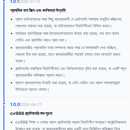
1.0.1
2025-07-10
প্রাথমিক বাগ ফিক্স এবং কর্মক্ষমতা উন্নতি
অ্যাপ ডাউনলোডের সময় কিছু ব্যবহারকারী যে ছোটখাটো সমস্যার সম্মুখীন হচ্ছিলেন,
সেগুলোর সমাধান করা হয়েছে, যা ডাউনলোডের স্থিতিশীলতা নিশ্চিত করবে।
সার্ভারের প্রতিক্রিয়া সময় উল্লেখযোগ্যভাবে উন্নত করা হয়েছে, যার ফলে অ্যাপ
লোডিং এবং ব্রাউজিং আরও দ্রুত হবে।
ব্যবহারকারীর প্রোফাইল তথ্য সম্পাদনা করার সময় যে সমস্যাগুলি দেখা যাচ্ছিল,
সেগুলো ঠিক করা হয়েছে, যাতে ব্যবহারকারীরা সহজেই তাদের তথ্য আপডেট করতে
পারেন।
প্ল্যাটফর্মের সামগ্রিক স্থিতিশীলতা এবং নির্ভরযোগ্যতা বৃদ্ধি করা হয়েছে, যা একটি মসৃণ
ব্যবহারকারীর অভিজ্ঞতা প্রদান করবে।
ক্যাশে ব্যবস্থাপনার উন্নতি করা হয়েছে, যা ডেটা লোডিং এবং অ্যাপ পারফরম্যান্সে
ইতিবাচক প্রভাব ফেলবে।
1.0.0
2025-06-17
cv999 প্ল্যাটফর্মের শুভ সূচনা
cv999 শিক্ষা ও শেখার অ্যাপ প্ল্যাটফর্মের প্রথম স্থিতিশীল সংস্করণ আনুষ্ঠানিকভাবে
উন্মোচন করা হয়েছে, যা ব্যবহারকারীদের জন্য একটি নতুন ডিজিটাল অভিজ্ঞতা নিয়ে