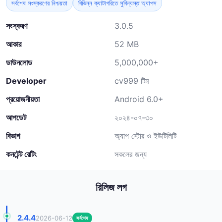
সর্বশেষ সংস্করণের নিশ্চয়তা
বিভিন্ন ক্যাটাগরিতে সুবিন্যস্ত অ্যাপস
সংস্করণ
3.0.5
আকার
52 MB
ডাউনলোড
5,000,000+
Developer
cv999 টিম
প্রয়োজনীয়তা
Android 6.0+
আপডেট
২০২৪-০৭-৩০
বিভাগ
অ্যাপ স্টোর ও ইউটিলিটি
কনটেন্ট রেটিং
সকলের জন্য
রিলিজ লগ
2.4.4
2026-06-12
সর্বশেষ