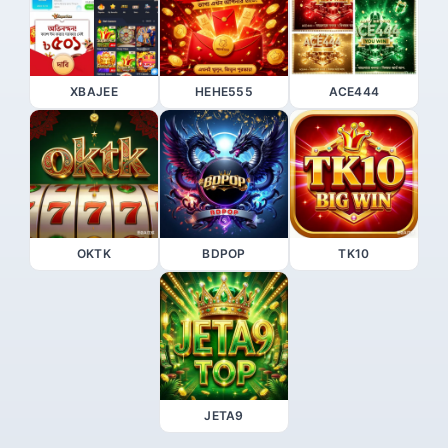
XBAJEE
HEHE555
ACE444
OKTK
BDPOP
TK10
JETA9