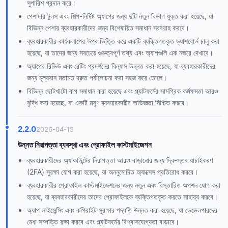
সুপারিশ প্রদান করে।
পেশাদার টুলস এবং শিল্প-নির্দিষ্ট অ্যাপের জন্য দুটি নতুন বিভাগ যুক্ত করা হয়েছে, যা
বিভিন্ন পেশার ব্যবহারকারীদের জন্য বিশেষায়িত সমাধান সরবরাহ করবে।
ব্যবহারকারীর কার্যকলাপের উপর ভিত্তি করে একটি ব্যক্তিগতকৃত ড্যাশবোর্ড চালু করা
হয়েছে, যা তাদের জন্য সবচেয়ে গুরুত্বপূর্ণ তথ্য এবং অ্যাপগুলি এক নজরে দেখাবে।
অ্যাপের রিভিউ এবং রেটিং প্রদর্শনের বিন্যাস উন্নত করা হয়েছে, যা ব্যবহারকারীদের
জন্য মূল্যবান মতামত দ্রুত পর্যালোচনা করা সহজ করে তোলে।
বিভিন্ন ছোটখাটো বাগ সমাধান করা হয়েছে এবং প্ল্যাটফর্মের সামগ্রিক কর্মক্ষমতা আরও
বৃদ্ধি করা হয়েছে, যা একটি মসৃণ ব্যবহারকারীর অভিজ্ঞতা নিশ্চিত করবে।
2.2.0
2026-04-15
উন্নত নিরাপত্তা ব্যবস্থা এবং প্রোফাইল কাস্টমাইজেশন
ব্যবহারকারীদের অ্যাকাউন্টের নিরাপত্তা আরও বাড়ানোর জন্য দ্বি-স্তর যাচাইকরণ
(2FA) সুরক্ষা যোগ করা হয়েছে, যা অননুমোদিত অ্যাক্সেস প্রতিরোধ করবে।
ব্যবহারকারীর প্রোফাইল কাস্টমাইজেশনের জন্য নতুন এবং বিস্তারিত অপশন যোগ করা
হয়েছে, যা ব্যবহারকারীদের তাদের প্রোফাইলকে ব্যক্তিগতকৃত করতে সাহায্য করবে।
অ্যাপ লাইসেন্সিং এবং কপিরাইট সুরক্ষার পদ্ধতি উন্নত করা হয়েছে, যা ডেভেলপারদের
মেধা সম্পত্তি রক্ষা করবে এবং প্ল্যাটফর্মের বিশ্বাসযোগ্যতা বাড়াবে।