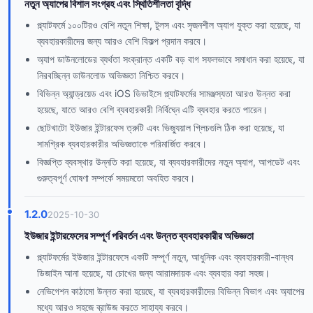
নতুন অ্যাপের বিশাল সংগ্রহ এবং স্থিতিশীলতা বৃদ্ধি
প্ল্যাটফর্মে ১০০টিরও বেশি নতুন শিক্ষা, টুলস এবং সৃজনশীল অ্যাপ যুক্ত করা হয়েছে, যা
ব্যবহারকারীদের জন্য আরও বেশি বিকল্প প্রদান করবে।
অ্যাপ ডাউনলোডের ব্যর্থতা সংক্রান্ত একটি বড় বাগ সফলভাবে সমাধান করা হয়েছে, যা
নিরবচ্ছিন্ন ডাউনলোড অভিজ্ঞতা নিশ্চিত করবে।
বিভিন্ন অ্যান্ড্রয়েড এবং iOS ডিভাইসে প্ল্যাটফর্মের সামঞ্জস্যতা আরও উন্নত করা
হয়েছে, যাতে আরও বেশি ব্যবহারকারী নির্বিঘ্নে এটি ব্যবহার করতে পারেন।
ছোটখাটো ইউজার ইন্টারফেস ত্রুটি এবং ভিজ্যুয়াল গ্লিচগুলি ঠিক করা হয়েছে, যা
সামগ্রিক ব্যবহারকারীর অভিজ্ঞতাকে পরিমার্জিত করবে।
বিজ্ঞপ্তি ব্যবস্থার উন্নতি করা হয়েছে, যা ব্যবহারকারীদের নতুন অ্যাপ, আপডেট এবং
গুরুত্বপূর্ণ ঘোষণা সম্পর্কে সময়মতো অবহিত করবে।
1.2.0
2025-10-30
ইউজার ইন্টারফেসের সম্পূর্ণ পরিবর্তন এবং উন্নত ব্যবহারকারীর অভিজ্ঞতা
প্ল্যাটফর্মের ইউজার ইন্টারফেসে একটি সম্পূর্ণ নতুন, আধুনিক এবং ব্যবহারকারী-বান্ধব
ডিজাইন আনা হয়েছে, যা চোখের জন্য আরামদায়ক এবং ব্যবহার করা সহজ।
নেভিগেশন কাঠামো উন্নত করা হয়েছে, যা ব্যবহারকারীদের বিভিন্ন বিভাগ এবং অ্যাপের
মধ্যে আরও সহজে ব্রাউজ করতে সাহায্য করবে।