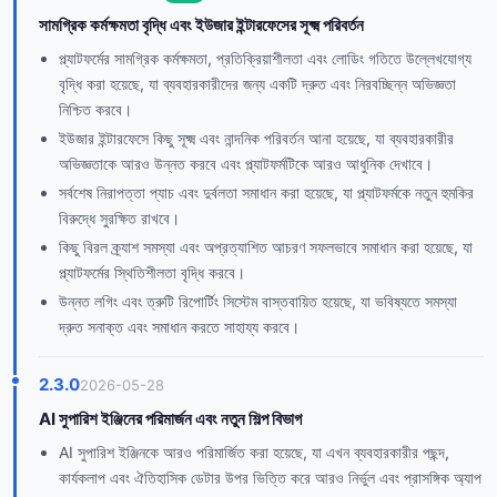
সামগ্রিক কর্মক্ষমতা বৃদ্ধি এবং ইউজার ইন্টারফেসের সূক্ষ্ম পরিবর্তন
প্ল্যাটফর্মের সামগ্রিক কর্মক্ষমতা, প্রতিক্রিয়াশীলতা এবং লোডিং গতিতে উল্লেখযোগ্য
বৃদ্ধি করা হয়েছে, যা ব্যবহারকারীদের জন্য একটি দ্রুত এবং নিরবচ্ছিন্ন অভিজ্ঞতা
নিশ্চিত করবে।
ইউজার ইন্টারফেসে কিছু সূক্ষ্ম এবং নান্দনিক পরিবর্তন আনা হয়েছে, যা ব্যবহারকারীর
অভিজ্ঞতাকে আরও উন্নত করবে এবং প্ল্যাটফর্মটিকে আরও আধুনিক দেখাবে।
সর্বশেষ নিরাপত্তা প্যাচ এবং দুর্বলতা সমাধান করা হয়েছে, যা প্ল্যাটফর্মকে নতুন হুমকির
বিরুদ্ধে সুরক্ষিত রাখবে।
কিছু বিরল ক্র্যাশ সমস্যা এবং অপ্রত্যাশিত আচরণ সফলভাবে সমাধান করা হয়েছে, যা
প্ল্যাটফর্মের স্থিতিশীলতা বৃদ্ধি করবে।
উন্নত লগিং এবং ত্রুটি রিপোর্টিং সিস্টেম বাস্তবায়িত হয়েছে, যা ভবিষ্যতে সমস্যা
দ্রুত সনাক্ত এবং সমাধান করতে সাহায্য করবে।
2.3.0
2026-05-28
AI সুপারিশ ইঞ্জিনের পরিমার্জন এবং নতুন শিল্প বিভাগ
AI সুপারিশ ইঞ্জিনকে আরও পরিমার্জিত করা হয়েছে, যা এখন ব্যবহারকারীর পছন্দ,
কার্যকলাপ এবং ঐতিহাসিক ডেটার উপর ভিত্তি করে আরও নির্ভুল এবং প্রাসঙ্গিক অ্যাপ