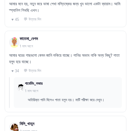
আমার মনে হয়, নতুন করে ভাষা শেখা মস্তিষ্কের জন্য খুব ভালো একটা ব্যায়াম। আমি
স্প্যানিশ শিখছি এখন।
💬 উত্তর দিন
♥ 45
ফাতেমা_বেগম
1 মাস আগে
আমার ঘরের গাছগুলো কেমন জানি শুকিয়ে যাচ্ছে। পানির অভাব নাকি অন্য কিছু? পাতা
হলুদ হয়ে যাচ্ছে।
💬 উত্তর দিন
♥ 34
গার্ডেনিং_লভার
1 মাস আগে
অতিরিক্ত পানি দিলেও পাতা হলুদ হয়। মাটি পরীক্ষা করে দেখুন।
মিলি_খাতুন