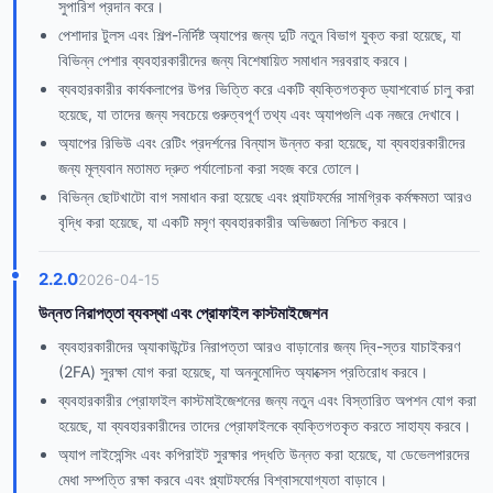
সুপারিশ প্রদান করে।
পেশাদার টুলস এবং শিল্প-নির্দিষ্ট অ্যাপের জন্য দুটি নতুন বিভাগ যুক্ত করা হয়েছে, যা
বিভিন্ন পেশার ব্যবহারকারীদের জন্য বিশেষায়িত সমাধান সরবরাহ করবে।
ব্যবহারকারীর কার্যকলাপের উপর ভিত্তি করে একটি ব্যক্তিগতকৃত ড্যাশবোর্ড চালু করা
হয়েছে, যা তাদের জন্য সবচেয়ে গুরুত্বপূর্ণ তথ্য এবং অ্যাপগুলি এক নজরে দেখাবে।
অ্যাপের রিভিউ এবং রেটিং প্রদর্শনের বিন্যাস উন্নত করা হয়েছে, যা ব্যবহারকারীদের
জন্য মূল্যবান মতামত দ্রুত পর্যালোচনা করা সহজ করে তোলে।
বিভিন্ন ছোটখাটো বাগ সমাধান করা হয়েছে এবং প্ল্যাটফর্মের সামগ্রিক কর্মক্ষমতা আরও
বৃদ্ধি করা হয়েছে, যা একটি মসৃণ ব্যবহারকারীর অভিজ্ঞতা নিশ্চিত করবে।
2.2.0
2026-04-15
উন্নত নিরাপত্তা ব্যবস্থা এবং প্রোফাইল কাস্টমাইজেশন
ব্যবহারকারীদের অ্যাকাউন্টের নিরাপত্তা আরও বাড়ানোর জন্য দ্বি-স্তর যাচাইকরণ
(2FA) সুরক্ষা যোগ করা হয়েছে, যা অননুমোদিত অ্যাক্সেস প্রতিরোধ করবে।
ব্যবহারকারীর প্রোফাইল কাস্টমাইজেশনের জন্য নতুন এবং বিস্তারিত অপশন যোগ করা
হয়েছে, যা ব্যবহারকারীদের তাদের প্রোফাইলকে ব্যক্তিগতকৃত করতে সাহায্য করবে।
অ্যাপ লাইসেন্সিং এবং কপিরাইট সুরক্ষার পদ্ধতি উন্নত করা হয়েছে, যা ডেভেলপারদের
মেধা সম্পত্তি রক্ষা করবে এবং প্ল্যাটফর্মের বিশ্বাসযোগ্যতা বাড়াবে।