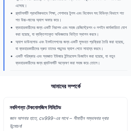
এসেছে।
প্ল্যাটফর্মটি প্রাথমিকভাবে শিক্ষা, পেশাদার টুলস এবং বিনোদন সহ বিভিন্ন বিভাগে শত
শত উচ্চ-মানের অ্যাপ অফার করে।
ব্যবহারকারীদের জন্য একটি নিরাপদ এবং সহজ রেজিস্ট্রেশন ও লগইন কার্যকারিতা যোগ
করা হয়েছে, যা ব্যক্তিগতকৃত অভিজ্ঞতার ভিত্তি স্থাপন করবে।
অ্যাপ ডাউনলোড এবং ইনস্টলেশনের জন্য একটি সুসংহত প্রক্রিয়া তৈরি করা হয়েছে,
যা ব্যবহারকারীদের দ্রুত তাদের পছন্দের অ্যাপ পেতে সাহায্য করবে।
একটি পরিষ্কার এবং স্বজ্ঞাত ইউজার ইন্টারফেস ডিজাইন করা হয়েছে, যা নতুন
ব্যবহারকারীদের জন্য প্ল্যাটফর্মটি অন্বেষণ করা সহজ করে তোলে।
আমাদের সম্পর্কে
নবদিগন্ত টেকনোলজিস লিমিটেড
জ্ঞান আপনার হাতে, cv999-এর সাথে – সীমাহীন সম্ভাবনার দ্বার
উন্মোচন!