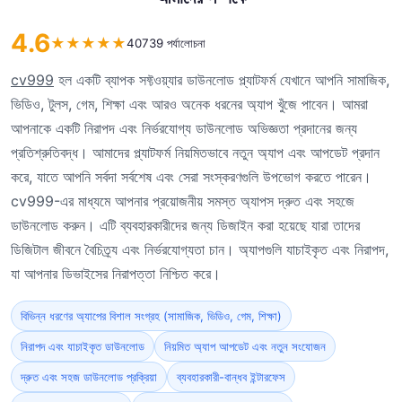
4.6
★
★
★
★
★
40739 পর্যালোচনা
cv999
হল একটি ব্যাপক সফ্টওয়্যার ডাউনলোড প্ল্যাটফর্ম যেখানে আপনি সামাজিক,
ভিডিও, টুলস, গেম, শিক্ষা এবং আরও অনেক ধরনের অ্যাপ খুঁজে পাবেন। আমরা
আপনাকে একটি নিরাপদ এবং নির্ভরযোগ্য ডাউনলোড অভিজ্ঞতা প্রদানের জন্য
প্রতিশ্রুতিবদ্ধ। আমাদের প্ল্যাটফর্ম নিয়মিতভাবে নতুন অ্যাপ এবং আপডেট প্রদান
করে, যাতে আপনি সর্বদা সর্বশেষ এবং সেরা সংস্করণগুলি উপভোগ করতে পারেন।
cv999-এর মাধ্যমে আপনার প্রয়োজনীয় সমস্ত অ্যাপস দ্রুত এবং সহজে
ডাউনলোড করুন। এটি ব্যবহারকারীদের জন্য ডিজাইন করা হয়েছে যারা তাদের
ডিজিটাল জীবনে বৈচিত্র্য এবং নির্ভরযোগ্যতা চান। অ্যাপগুলি যাচাইকৃত এবং নিরাপদ,
যা আপনার ডিভাইসের নিরাপত্তা নিশ্চিত করে।
বিভিন্ন ধরণের অ্যাপের বিশাল সংগ্রহ (সামাজিক, ভিডিও, গেম, শিক্ষা)
নিরাপদ এবং যাচাইকৃত ডাউনলোড
নিয়মিত অ্যাপ আপডেট এবং নতুন সংযোজন
দ্রুত এবং সহজ ডাউনলোড প্রক্রিয়া
ব্যবহারকারী-বান্ধব ইন্টারফেস