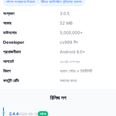
সর্বশেষ সংস্করণের নিশ্চয়তা
বিভিন্ন ক্যাটাগরিতে সুবিন্যস্ত অ্যাপস
সংস্করণ
3.0.5
আকার
52 MB
ডাউনলোড
5,000,000+
Developer
cv999 টিম
প্রয়োজনীয়তা
Android 6.0+
আপডেট
২০২৪-০৭-৩০
বিভাগ
অ্যাপ স্টোর ও ইউটিলিটি
কনটেন্ট রেটিং
সকলের জন্য
রিলিজ লগ
2.4.4
2026-06-12
সর্বশেষ