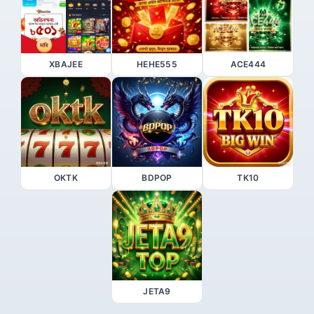
XBAJEE
HEHE555
ACE444
OKTK
BDPOP
TK10
JETA9