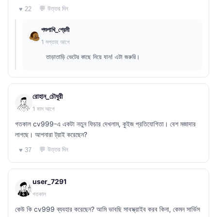
💬 উত্তর দিন
♥ 22
পশুপাখি_প্রেমী
1 সপ্তাহ আগে
তাড়াতাড়ি ভেটের কাছে নিয়ে যান! এটা জরুরি।
রোহান_চৌধুরী
1 মাস আগে
গতকাল cv999-এ একটা নতুন ফিচার দেখলাম, কুইজ প্রতিযোগিতা। বেশ মজাদার
লাগছে। আপনারা ট্রাই করেছেন?
💬 উত্তর দিন
♥ 37
user_7291
গতকাল
কেউ কি cv999 ব্যবহার করেছেন? আমি ভাবছি সাবস্ক্রাইব করব কিনা, কেমন সার্ভিস