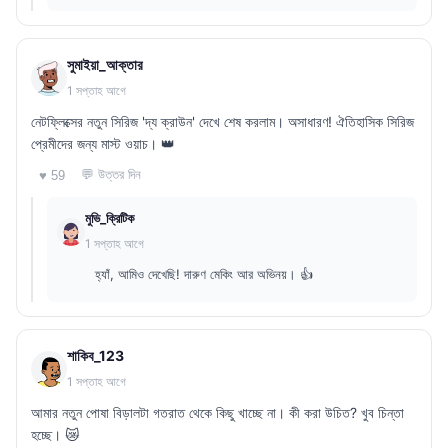
সুমাইয়া_আক্তার
1 সপ্তাহ আগে
নেটফ্লিক্সের নতুন সিরিজ 'দ্য ক্রাউন' দেখে শেষ করলাম। অসাধারণ! ঐতিহাসিক সিরিজ
প্রেমীদের জন্য মাস্ট ওয়াচ। 👑
💬 উত্তর দিন
♥ 59
মুভি_ক্রিটিক
1 সপ্তাহ আগে
হ্যাঁ, আমিও দেখেছি! দারুণ মেকিং আর অভিনয়। 👍
শাকিব_123
1 সপ্তাহ আগে
আমার নতুন পোষা বিড়ালটা গতরাত থেকে কিছু খাচ্ছে না। কী করা উচিত? খুব চিন্তা
হচ্ছে। 😿