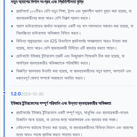
নতুন অ্যাপের বিশাল সংগ্রহ এবং স্থিতিশীলতা বৃদ্ধি
প্ল্যাটফর্মে ১০০টিরও বেশি নতুন শিক্ষা, টুলস এবং সৃজনশীল অ্যাপ যুক্ত করা হয়েছে, যা
ব্যবহারকারীদের জন্য আরও বেশি বিকল্প প্রদান করবে।
অ্যাপ ডাউনলোডের ব্যর্থতা সংক্রান্ত একটি বড় বাগ সফলভাবে সমাধান করা হয়েছে, যা
নিরবচ্ছিন্ন ডাউনলোড অভিজ্ঞতা নিশ্চিত করবে।
বিভিন্ন অ্যান্ড্রয়েড এবং iOS ডিভাইসে প্ল্যাটফর্মের সামঞ্জস্যতা আরও উন্নত করা
হয়েছে, যাতে আরও বেশি ব্যবহারকারী নির্বিঘ্নে এটি ব্যবহার করতে পারেন।
ছোটখাটো ইউজার ইন্টারফেস ত্রুটি এবং ভিজ্যুয়াল গ্লিচগুলি ঠিক করা হয়েছে, যা
সামগ্রিক ব্যবহারকারীর অভিজ্ঞতাকে পরিমার্জিত করবে।
বিজ্ঞপ্তি ব্যবস্থার উন্নতি করা হয়েছে, যা ব্যবহারকারীদের নতুন অ্যাপ, আপডেট এবং
গুরুত্বপূর্ণ ঘোষণা সম্পর্কে সময়মতো অবহিত করবে।
1.2.0
2025-10-30
ইউজার ইন্টারফেসের সম্পূর্ণ পরিবর্তন এবং উন্নত ব্যবহারকারীর অভিজ্ঞতা
প্ল্যাটফর্মের ইউজার ইন্টারফেসে একটি সম্পূর্ণ নতুন, আধুনিক এবং ব্যবহারকারী-বান্ধব
ডিজাইন আনা হয়েছে, যা চোখের জন্য আরামদায়ক এবং ব্যবহার করা সহজ।
নেভিগেশন কাঠামো উন্নত করা হয়েছে, যা ব্যবহারকারীদের বিভিন্ন বিভাগ এবং অ্যাপের
মধ্যে আরও সহজে ব্রাউজ করতে সাহায্য করবে।