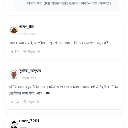
সত্যিই ভাই, ঢাকার যানজট মানেই দুঃস্বপ্ন! আমারও একই অভিজ্ঞতা।
নাসিফ_99
3 সপ্তাহ আগে
কালকে আমার ফাইনাল পরীক্ষা। খুব টেনশন হচ্ছে। কিভাবে মনোযোগ বাড়াবো?
💬 উত্তর দিন
♥ 19
সুমাইয়া_আক্তার
1 সপ্তাহ আগে
নেটফ্লিক্সের নতুন সিরিজ 'দ্য ক্রাউন' দেখে শেষ করলাম। অসাধারণ! ঐতিহাসিক সিরিজ
প্রেমীদের জন্য মাস্ট ওয়াচ। 👑
💬 উত্তর দিন
♥ 59
user_7291