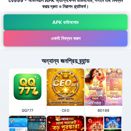
cv999 - অফিসিয়াল APK অ্যাপ্লিকেশন ডাউনলোড, লগইন এবং নিবন্ধন
করার দ্রুত ও নিরাপদ প্ল্যাটফর্ম।
APK ডাউনলোড
এখনই নিবন্ধন করুন
অন্যান্য জনপ্রিয় ব্র্যান্ড
QQ777
CEO
BD188