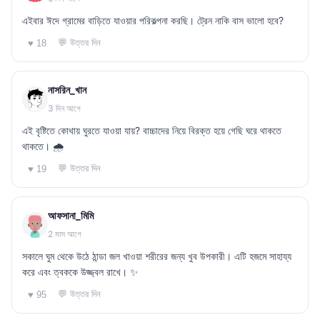
এইবার ঈদে গ্রামের বাড়িতে যাওয়ার পরিকল্পনা করছি। ট্রেন নাকি বাস ভালো হবে?
💬 উত্তর দিন
♥ 18
নাসরিন_খান
3 দিন আগে
এই বৃষ্টিতে কোথায় ঘুরতে যাওয়া যায়? বাচ্চাদের নিয়ে বিরক্ত হয়ে গেছি ঘরে থাকতে
থাকতে। 🌧️
💬 উত্তর দিন
♥ 19
আফসানা_মিমি
2 মাস আগে
সকালে ঘুম থেকে উঠে ঠান্ডা জল খাওয়া শরীরের জন্য খুব উপকারী। এটি হজমে সাহায্য
করে এবং ত্বককে উজ্জ্বল রাখে। ✨
💬 উত্তর দিন
♥ 95