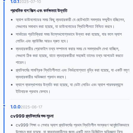
1.0.1
2025-07-10
প্রাথমিক বাগ ফিক্স এবং কর্মক্ষমতা উন্নতি
অ্যাপ ডাউনলোডের সময় কিছু ব্যবহারকারী যে ছোটখাটো সমস্যার সম্মুখীন হচ্ছিলেন,
সেগুলোর সমাধান করা হয়েছে, যা ডাউনলোডের স্থিতিশীলতা নিশ্চিত করবে।
সার্ভারের প্রতিক্রিয়া সময় উল্লেখযোগ্যভাবে উন্নত করা হয়েছে, যার ফলে অ্যাপ
লোডিং এবং ব্রাউজিং আরও দ্রুত হবে।
ব্যবহারকারীর প্রোফাইল তথ্য সম্পাদনা করার সময় যে সমস্যাগুলি দেখা যাচ্ছিল,
সেগুলো ঠিক করা হয়েছে, যাতে ব্যবহারকারীরা সহজেই তাদের তথ্য আপডেট করতে
পারেন।
প্ল্যাটফর্মের সামগ্রিক স্থিতিশীলতা এবং নির্ভরযোগ্যতা বৃদ্ধি করা হয়েছে, যা একটি মসৃণ
ব্যবহারকারীর অভিজ্ঞতা প্রদান করবে।
ক্যাশে ব্যবস্থাপনার উন্নতি করা হয়েছে, যা ডেটা লোডিং এবং অ্যাপ পারফরম্যান্সে
ইতিবাচক প্রভাব ফেলবে।
1.0.0
2025-06-17
cv999 প্ল্যাটফর্মের শুভ সূচনা
cv999 শিক্ষা ও শেখার অ্যাপ প্ল্যাটফর্মের প্রথম স্থিতিশীল সংস্করণ আনুষ্ঠানিকভাবে
উন্মোচন করা হয়েছে, যা ব্যবহারকারীদের জন্য একটি নতুন ডিজিটাল অভিজ্ঞতা নিয়ে