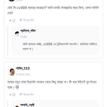
গতকাল
কেউ কি cv999 ব্যবহার করেছেন? আমি ভাবছি সাবস্ক্রাইব করব কিনা, কেমন সার্ভিস
দেয়?
💬 উত্তর দিন
♥ 12
প্রান্তিক_পথিক
গতকাল
আমি ব্যবহার করছি, cv999 এর ইন্টারফেসটা ভালোই। কাস্টমার সার্ভিসও
খারাপ না।
শাকিব_123
1 সপ্তাহ আগে
আমার নতুন পোষা বিড়ালটা গতরাত থেকে কিছু খাচ্ছে না। কী করা উচিত? খুব চিন্তা
হচ্ছে। 😿
💬 উত্তর দিন
♥ 22
পশুপাখি_প্রেমী