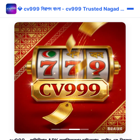
💎 cv999 নিরাপদ বাংলা - cv999 Trusted Nagad Bonus