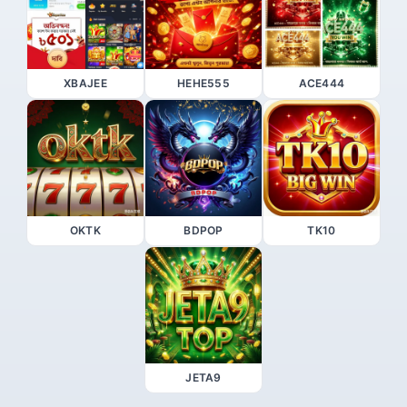
XBAJEE
HEHE555
ACE444
OKTK
BDPOP
TK10
JETA9