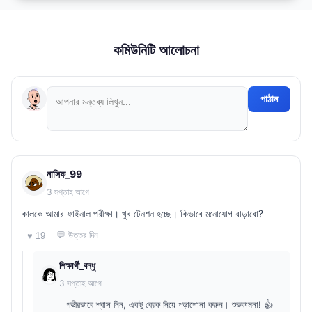
কমিউনিটি আলোচনা
পাঠান
নাসিফ_99
3 সপ্তাহ আগে
কালকে আমার ফাইনাল পরীক্ষা। খুব টেনশন হচ্ছে। কিভাবে মনোযোগ বাড়াবো?
💬 উত্তর দিন
♥ 19
শিক্ষার্থী_বন্ধু
3 সপ্তাহ আগে
গভীরভাবে শ্বাস নিন, একটু ব্রেক নিয়ে পড়াশোনা করুন। শুভকামনা! 👍