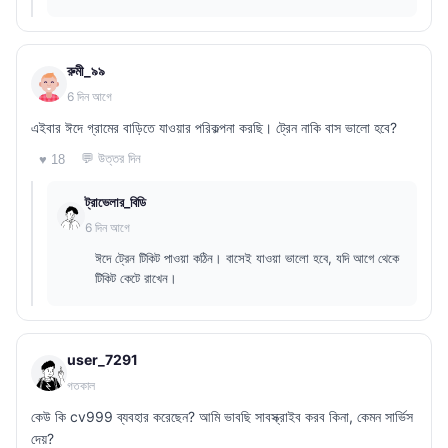
রুমী_৯৯
6 দিন আগে
এইবার ঈদে গ্রামের বাড়িতে যাওয়ার পরিকল্পনা করছি। ট্রেন নাকি বাস ভালো হবে?
💬 উত্তর দিন
♥ 18
ট্রাভেলার_বিডি
6 দিন আগে
ঈদে ট্রেন টিকিট পাওয়া কঠিন। বাসেই যাওয়া ভালো হবে, যদি আগে থেকে
টিকিট কেটে রাখেন।
user_7291
গতকাল
কেউ কি cv999 ব্যবহার করেছেন? আমি ভাবছি সাবস্ক্রাইব করব কিনা, কেমন সার্ভিস
দেয়?