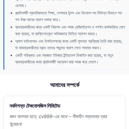
এসেছে।
প্ল্যাটফর্মটি প্রাথমিকভাবে শিক্ষা, পেশাদার টুলস এবং বিনোদন সহ বিভিন্ন বিভাগে শত
শত উচ্চ-মানের অ্যাপ অফার করে।
ব্যবহারকারীদের জন্য একটি নিরাপদ এবং সহজ রেজিস্ট্রেশন ও লগইন কার্যকারিতা যোগ
করা হয়েছে, যা ব্যক্তিগতকৃত অভিজ্ঞতার ভিত্তি স্থাপন করবে।
অ্যাপ ডাউনলোড এবং ইনস্টলেশনের জন্য একটি সুসংহত প্রক্রিয়া তৈরি করা হয়েছে,
যা ব্যবহারকারীদের দ্রুত তাদের পছন্দের অ্যাপ পেতে সাহায্য করবে।
একটি পরিষ্কার এবং স্বজ্ঞাত ইউজার ইন্টারফেস ডিজাইন করা হয়েছে, যা নতুন
ব্যবহারকারীদের জন্য প্ল্যাটফর্মটি অন্বেষণ করা সহজ করে তোলে।
আমাদের সম্পর্কে
নবদিগন্ত টেকনোলজিস লিমিটেড
জ্ঞান আপনার হাতে, cv999-এর সাথে – সীমাহীন সম্ভাবনার দ্বার
উন্মোচন!