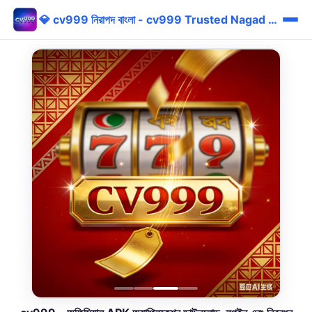
💎 cv999 নিরাপদ বাংলা - cv999 Trusted Nagad Bonus