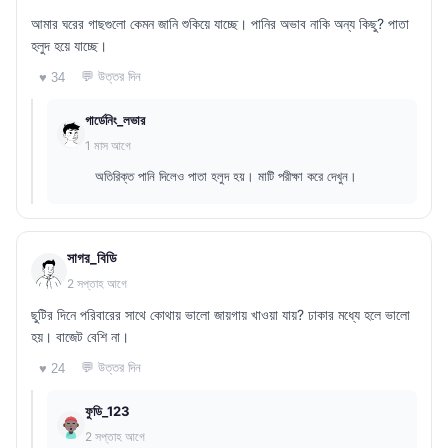
আমার ঘরের গাছগুলো কেমন জানি শুকিয়ে যাচ্ছে। পানির অভাব নাকি অন্য কিছু? পাতা
হলুদ হয়ে যাচ্ছে।
💬 উত্তর দিন
♥ 34
গার্ডেনিং_লভার
1 মাস আগে
অতিরিক্ত পানি দিলেও পাতা হলুদ হয়। মাটি পরীক্ষা করে দেখুন।
সাগর_বিডি
2 সপ্তাহ আগে
ছুটির দিনে পরিবারের সাথে কোথায় ভালো জায়গায় খাওয়া যায়? ঢাকার মধ্যে হলে ভালো
হয়। বাজেট বেশি না।
💬 উত্তর দিন
♥ 24
ফুডি_123
2 সপ্তাহ আগে