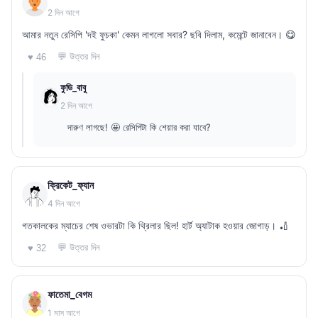
2 দিন আগে
আমার নতুন রেসিপি 'দই ফুচকা' কেমন লাগলো সবার? ছবি দিলাম, কমেন্টে জানাবেন। 😋
💬 উত্তর দিন
♥ 46
ফুডি_বাবু
2 দিন আগে
দারুণ লাগছে! 🤩 রেসিপিটা কি শেয়ার করা যাবে?
ক্রিকেট_ফ্যান
4 দিন আগে
গতকালকের ম্যাচের শেষ ওভারটা কি থ্রিলার ছিল! হার্ট অ্যাটাক হওয়ার জোগাড়। 🏏
💬 উত্তর দিন
♥ 32
ফাতেমা_বেগম
1 মাস আগে