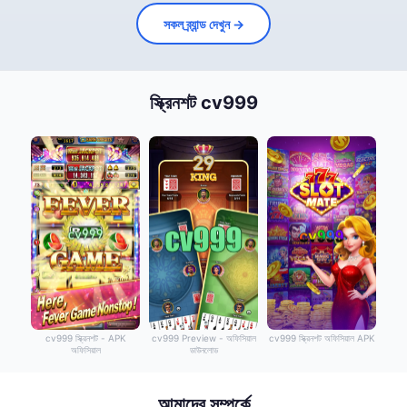
সকল ব্র্যান্ড দেখুন →
স্ক্রিনশট cv999
cv999 স্ক্রিনশট - APK
cv999 Preview - অফিসিয়াল
cv999 স্ক্রিনশট অফিসিয়াল APK
অফিসিয়াল
ডাউনলোড
আমাদের সম্পর্কে